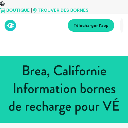
BOUTIQUE
|
TROUVER DES BORNES
Télécharger l'app
Brea, Californie
Information bornes
de recharge pour VÉ
Tous les pays
>
États-Unis
>
Californie
>
Brea