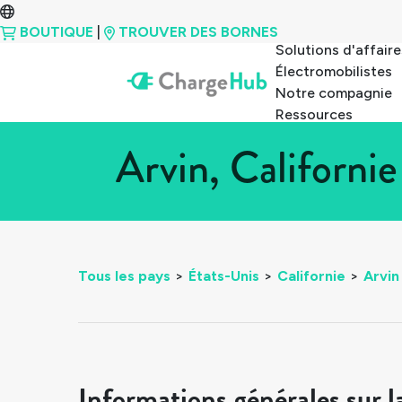
BOUTIQUE
|
TROUVER DES BORNES
Solutions d'affaire
Électromobilistes
Notre compagnie
Ressources
Arvin, Californi
Tous les pays
>
États-Unis
>
Californie
>
Arvin
Informations générales sur l