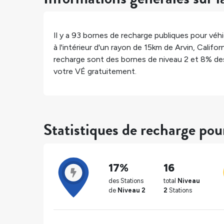
Il y a
93
bornes de recharge publiques pour véhic
à l'intérieur d'un rayon de 15km de
Arvin
,
Califor
recharge sont des bornes de niveau 2 et
8%
des
votre VÉ gratuitement.
Statistiques de recharge pou
17%
16
des Stations
total
Niveau
de
Niveau 2
2
Stations