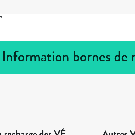
s
e Information bornes de
a recharge des VÉ
Autres V