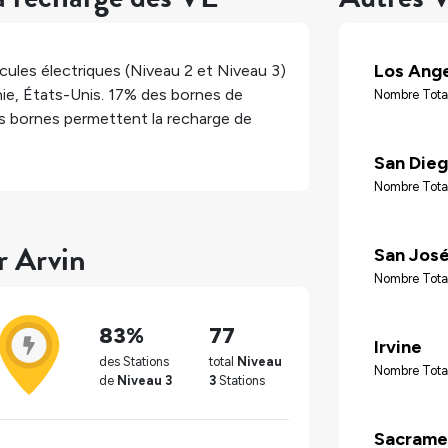
Los Ang
ules électriques (Niveau 2 et Niveau 3)
nie
,
États-Unis
.
17%
des bornes de
Nombre Tota
 bornes permettent la recharge de
San Die
Nombre Tota
r Arvin
San Jos
Nombre Tota
83%
77
Irvine
des Stations
total
Niveau
Nombre Tota
de
Niveau 3
3
Stations
Sacrame