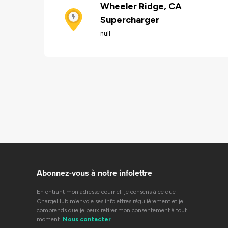
Wheeler Ridge, CA
Supercharger
null
Abonnez-vous à notre infolettre
En entrant mon adresse courriel, je consens à ce que
ChargeHub m’envoie ses infolettres régulièrement et je
comprends que je peux retirer mon consentement à tout
moment.
Nous contacter