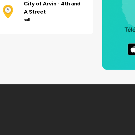
City of Arvin - 4th and
A Street
null