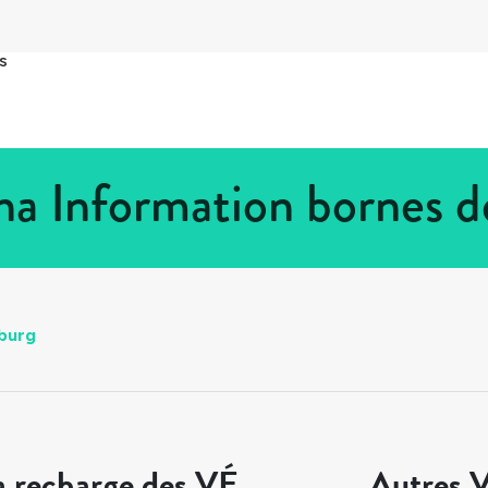
s
na Information bornes d
burg
a recharge des VÉ
Autres V