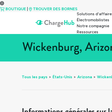
BOUTIQUE
|
TROUVER DES BORNES
Solutions d'affaire
Électromobilistes
Notre compagnie
Ressources
Wickenburg, Arizo
Tous les pays
>
États-Unis
>
Arizona
>
Wicken
Informations générales sur l