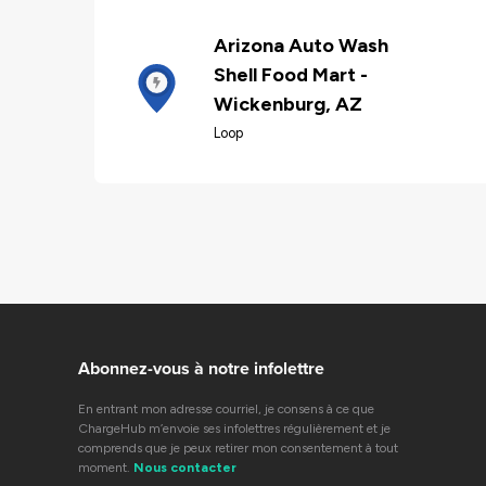
Arizona Auto Wash
Shell Food Mart -
Wickenburg, AZ
Loop
Abonnez-vous à notre infolettre
En entrant mon adresse courriel, je consens à ce que
ChargeHub m’envoie ses infolettres régulièrement et je
comprends que je peux retirer mon consentement à tout
moment.
Nous contacter