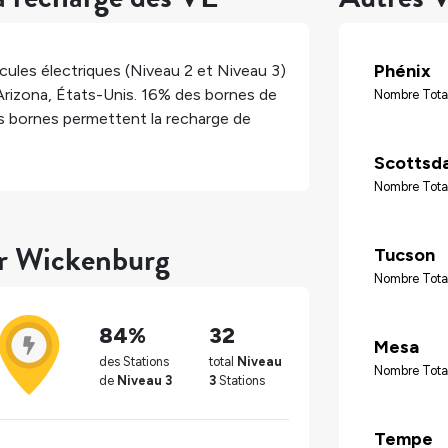
Phénix
ules électriques (Niveau 2 et Niveau 3)
Arizona
,
États-Unis
.
16%
des bornes de
Nombre Tota
 bornes permettent la recharge de
Scottsd
Nombre Tota
ur Wickenburg
Tucson
Nombre Tota
84%
32
Mesa
des Stations
total
Niveau
Nombre Tota
de
Niveau 3
3
Stations
Tempe