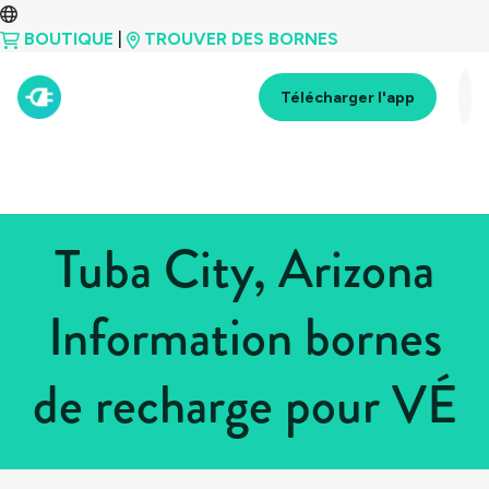
BOUTIQUE
|
TROUVER DES BORNES
Télécharger l'app
Tuba City, Arizona
Information bornes
de recharge pour VÉ
Tous les pays
>
États-Unis
>
Arizona
>
Tuba City