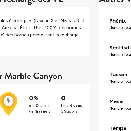
Phénix
les électriques (Niveau 2 et Niveau 3) à
,
Arizona
,
États-Unis
.
100%
des bornes
Nombre Tota
0%
des bornes permettent la recharge
Scottsd
Nombre Tota
ur Marble Canyon
Tucson
Nombre Tota
0%
0
Mesa
des Stations
total
Niveau
Nombre Tota
de
Niveau 3
3
Stations
Tempe