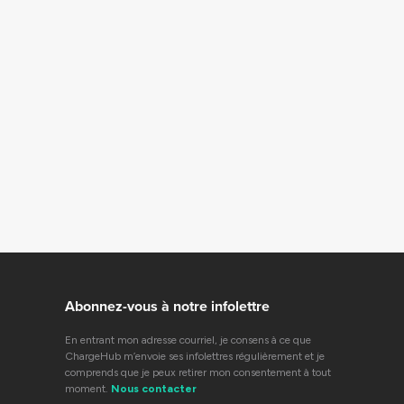
Abonnez-vous à notre infolettre
En entrant mon adresse courriel, je consens à ce que
ChargeHub m’envoie ses infolettres régulièrement et je
comprends que je peux retirer mon consentement à tout
moment.
Nous contacter