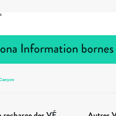
s
ona Information bornes
 Canyon
a recharge des VÉ
Autres V