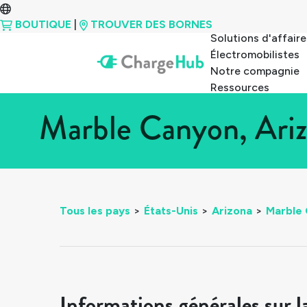
BOUTIQUE
|
TROUVER DES BORNES
Solutions d'affaire
Électromobilistes
Notre compagnie
Ressources
Marble Canyon, Ariz
Tous les pays
>
États-Unis
>
Arizona
>
Marble
Informations générales sur l