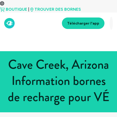
BOUTIQUE
|
TROUVER DES BORNES
Télécharger l'app
Cave Creek, Arizona
Information bornes
de recharge pour VÉ
Tous les pays
>
États-Unis
>
Arizona
>
Cave Creek