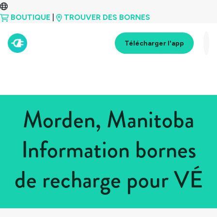
BOUTIQUE
|
TROUVER DES BORNES
Télécharger l'app
Morden, Manitoba
Information bornes
de recharge pour VÉ
Tous les pays
>
Canada
>
Manitoba
>
Morden