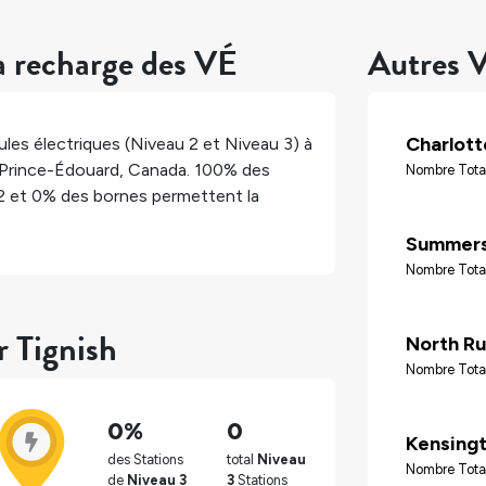
a recharge des VÉ
Autres V
Charlot
les électriques (Niveau 2 et Niveau 3) à
-Prince-Édouard
,
Canada
.
100%
des
Nombre Tota
2 et
0%
des bornes permettent la
Summers
Nombre Tota
r Tignish
North Ru
Nombre Tota
0%
0
Kensing
des Stations
total
Niveau
Nombre Total
de
Niveau 3
3
Stations