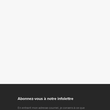
Abonnez-vous à notre infolettre
En entrant mon adresse courriel, je consens à ce que