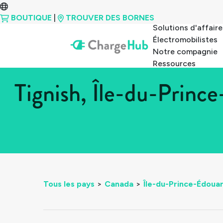
BOUTIQUE
|
TROUVER DES BORNES
Solutions d'affaire
Électromobilistes
Notre compagnie
Ressources
Tignish, Île-du-Princ
Tous les pays
>
Canada
>
Île-du-Prince-Édoua