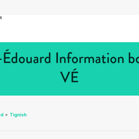
s
e-Édouard Information b
VÉ
rd
>
Tignish