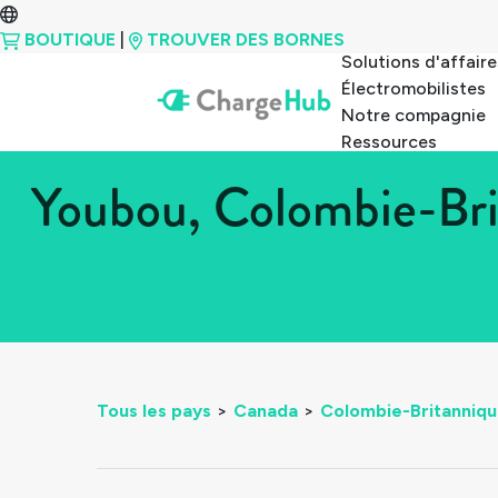
BOUTIQUE
|
TROUVER DES BORNES
Solutions d'affaire
Électromobilistes
Notre compagnie
Ressources
Youbou, Colombie-Bri
Tous les pays
>
Canada
>
Colombie-Britanniq