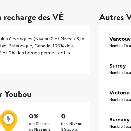
a recharge des VÉ
Autres V
Vancouv
les électriques (Niveau 2 et Niveau 3) à
bie-Britannique
,
Canada
.
100%
des
Nombre Tota
2 et
0%
des bornes permettent la
Surrey
Nombre Tota
ur Youbou
Victoria
Nombre Tota
0%
0
Burnaby
des Stations
total
Niveau
Nombre Tota
de
Niveau 3
3
Stations