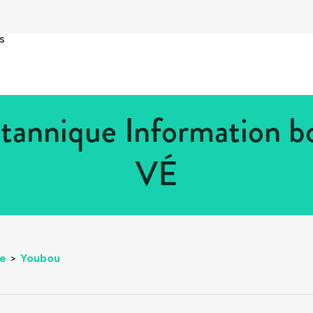
s
tannique Information bo
VÉ
ue
>
Youbou