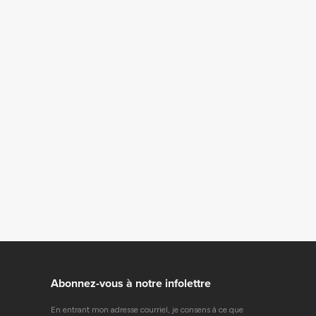
Abonnez-vous à notre infolettre
En entrant mon adresse courriel, je consens à ce que