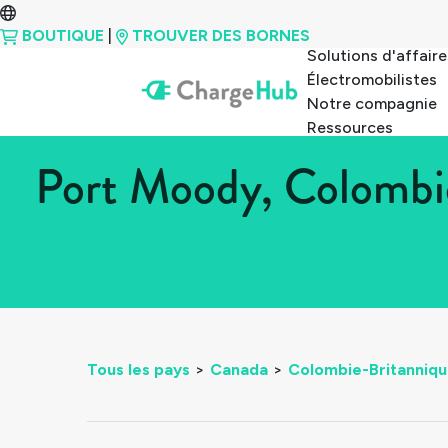
BOUTIQUE
|
TROUVER DES BORNES
Solutions d'affaire
Électromobilistes
Notre compagnie
Ressources
Port Moody, Colombie
Tous les pays
>
Canada
>
Colombie-Britanniq