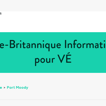
s
-Britannique Informati
pour VÉ
ue
>
Port Moody