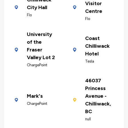
Visitor
City Hall
Centre
Flo
Flo
University
Coast
of the
Chilliwack
Fraser
Hotel
Valley Lot 2
Tesla
ChargePoint
46037
Princess
Mark's
Avenue -
Chilliwack,
ChargePoint
BC
null