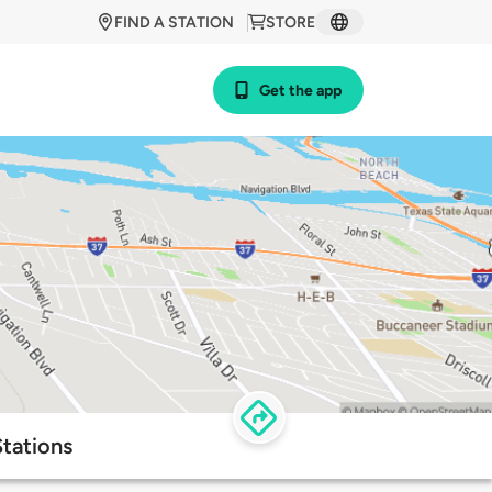
FIND A STATION
STORE
Get the app
Stations