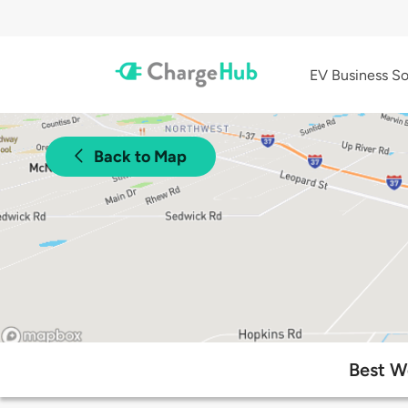
EV Business So
Back to Map
Best We