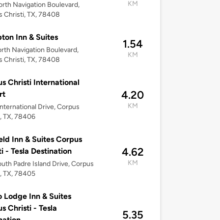
KM
rth Navigation Boulevard,
 Christi, TX, 78408
on Inn & Suites
1.54
rth Navigation Boulevard,
KM
 Christi, TX, 78408
s Christi International
4.20
rt
KM
nternational Drive, Corpus
i, TX, 78406
ield Inn & Suites Corpus
4.62
ti - Tesla Destination
KM
uth Padre Island Drive, Corpus
i, TX, 78405
 Lodge Inn & Suites
s Christi - Tesla
5.35
nation