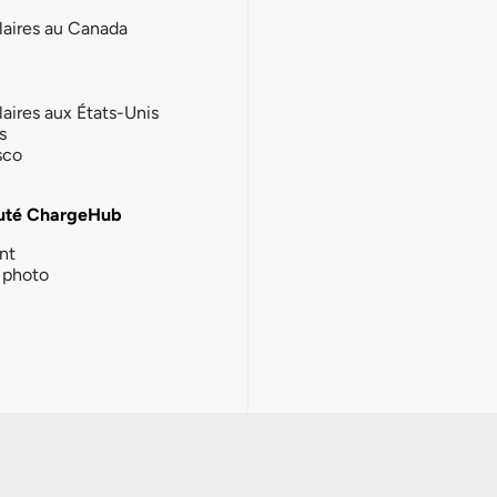
laires au Canada
laires aux États-Unis
s
sco
té ChargeHub
nt
photo