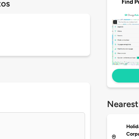
Find P
tos
Nearest
Holid
Corpu