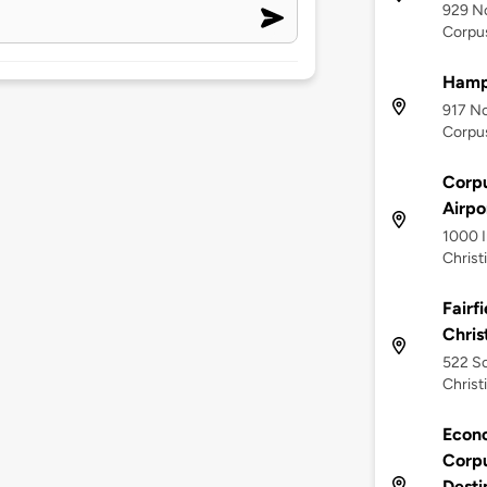
929 No
Corpus
Hampt
917 No
Corpus
Corpu
Airpo
1000 I
Christ
Fairf
Chris
522 So
Christ
Econo
Corpu
Desti