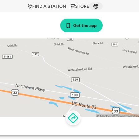
FIND A STATION
STORE
Get the app