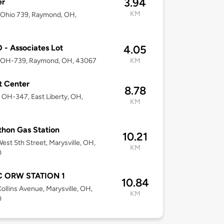
3.94
er
KM
 Ohio 739, Raymond, OH,
7
- Associates Lot
4.05
 OH-739, Raymond, OH, 43067
KM
t Center
8.78
OH-347, East Liberty, OH,
KM
hon Gas Station
10.21
est 5th Street, Marysville, OH,
KM
0
 ORW STATION 1
10.84
ollins Avenue, Marysville, OH,
KM
0