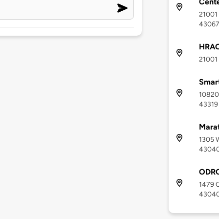
Cent
21001
4306
HRAO 
21001
Smar
10820 
43319
Marat
1305 W
4304
ODRC
1479 C
4304