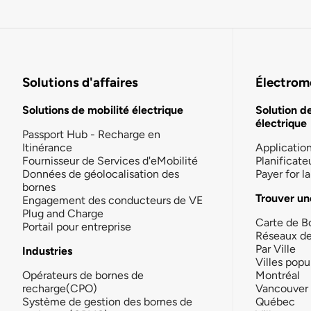
Solutions d'affaires
Électromo
Solutions de mobilité électrique
Solution d
électrique
Passport Hub - Recharge en
Itinérance
Applicatio
Fournisseur de Services d'eMobilité
Planificate
Données de géolocalisation des
Payer for 
bornes
Trouver un
Engagement des conducteurs de VE
Plug and Charge
Carte de B
Portail pour entreprise
Réseaux d
Par Ville
Industries
Villes popu
Opérateurs de bornes de
Montréal
recharge(CPO)
Vancouver
Système de gestion des bornes de
Québec