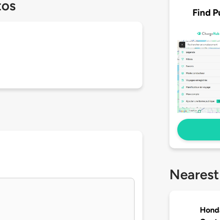
tos
Find P
Nearest
Hond