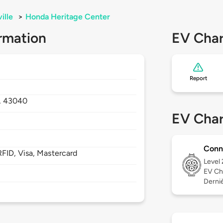
ille
>
Honda Heritage Center
rmation
EV Char
Report
,
43040
EV Char
Conn
FID, Visa, Mastercard
Level
EV Ch
Derniè