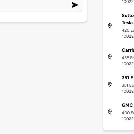
10022
Sutto
Tesla
420 Ea
10022
Carri
435 Ea
10022
351 E
351 Ea
10022
GMC 4
400 Ea
10022