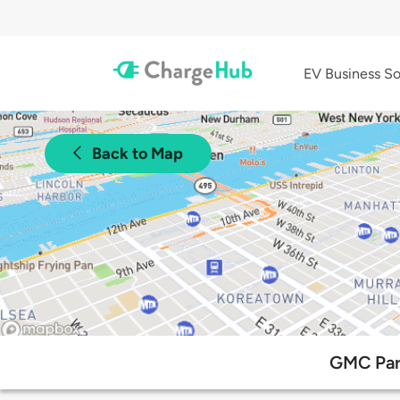
EV Business So
Back to Map
GMC Park