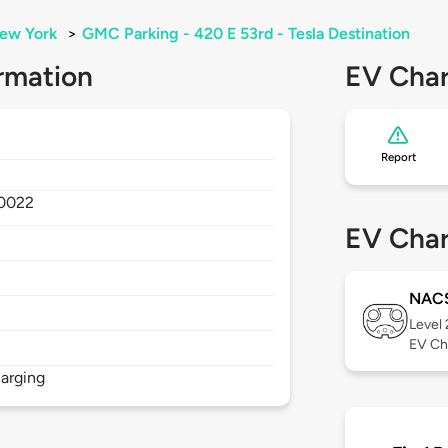
ew York
>
GMC Parking - 420 E 53rd - Tesla Destination
rmation
EV Char
Report
0022
EV Char
NAC
Level
EV Ch
arging