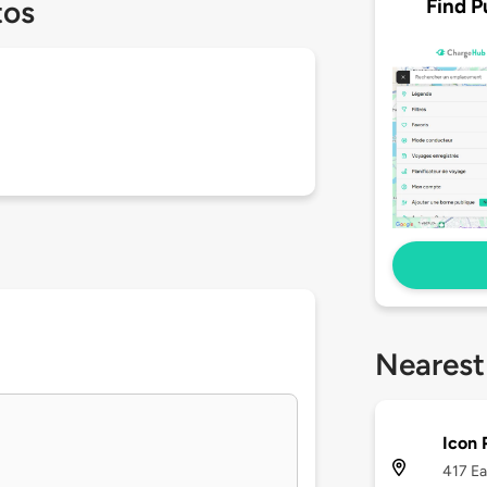
Find P
tos
Nearest
Icon 
417 Ea