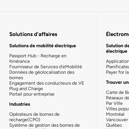
Solutions d'affaires
Électromo
Solutions de mobilité électrique
Solution d
électrique
Passport Hub - Recharge en
Itinérance
Applicatio
Fournisseur de Services d'eMobilité
Planificate
Données de géolocalisation des
Payer for 
bornes
Trouver un
Engagement des conducteurs de VE
Plug and Charge
Carte de B
Portail pour entreprise
Réseaux d
Par Ville
Industries
Villes popu
Opérateurs de bornes de
Montréal
recharge(CPO)
Vancouver
Système de gestion des bornes de
Québec