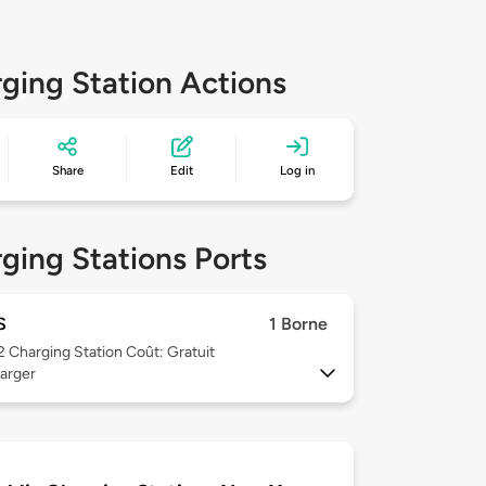
ging Station Actions
Share
Edit
Log in
ging Stations Ports
S
1 Borne
 2
Charging Station Coût: Gratuit
arger