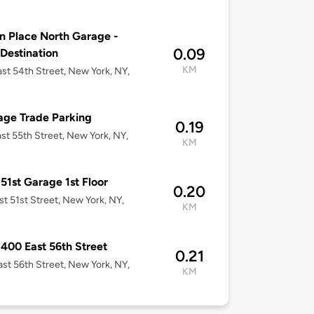
n Place North Garage -
0.09
 Destination
KM
st 54th Street, New York, NY,
age Trade Parking
0.19
st 55th Street, New York, NY,
KM
 51st Garage 1st Floor
0.20
st 51st Street, New York, NY,
KM
00 East 56th Street
0.21
st 56th Street, New York, NY,
KM