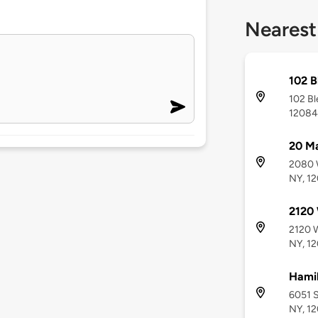
Nearest
102 B
102 Bl
12084
20 Ma
2080 W
NY, 1
2120
2120 W
NY, 1
Hamil
6051 S
NY, 1