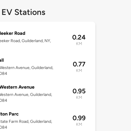
 EV Stations
leeker Road
0.24
eeker Road, Guilderland, NY,
KM
ll
0.77
estern Avenue, Guilderland,
KM
2084
 Western Avenue
0.95
estern Avenue, Guilderland,
KM
2084
ton Parc
0.99
tate Farm Road, Guilderland,
KM
2084