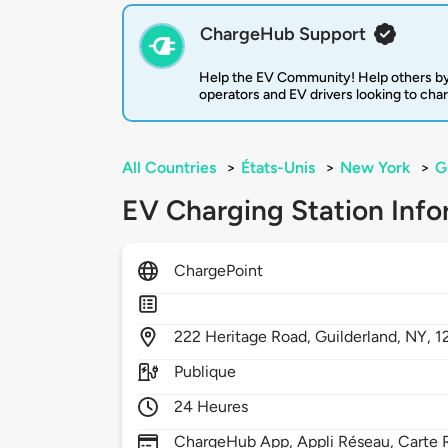
ChargeHub Support
Help the EV Community! Help others by
operators and EV drivers looking to cha
All Countries
>
États-Unis
>
New York
>
G
EV Charging Station Info
ChargePoint
222
Heritage Road,
Guilderland,
NY,
1
Publique
24 Heures
ChargeHub App, Appli Réseau, Carte R