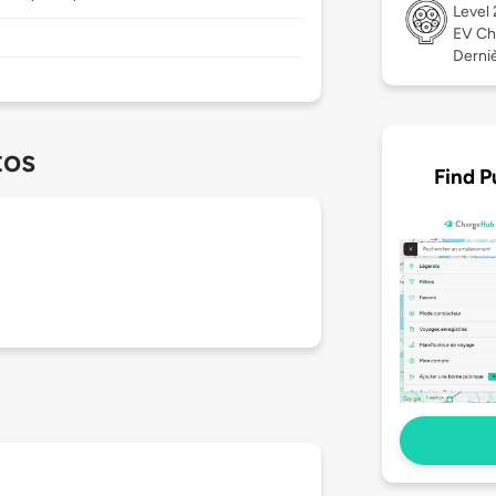
Level
EV Ch
Derniè
tos
Find P