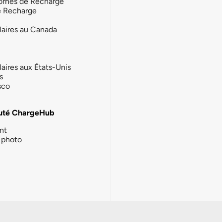
ornes de Recharge
e Recharge
laires au Canada
laires aux États-Unis
s
sco
té ChargeHub
nt
photo