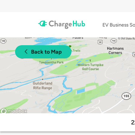
EV Business So
Back to Map
2