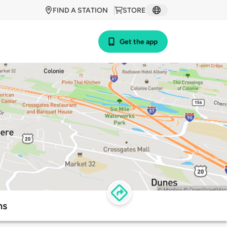
FIND A STATION
STORE
Get the app
ns