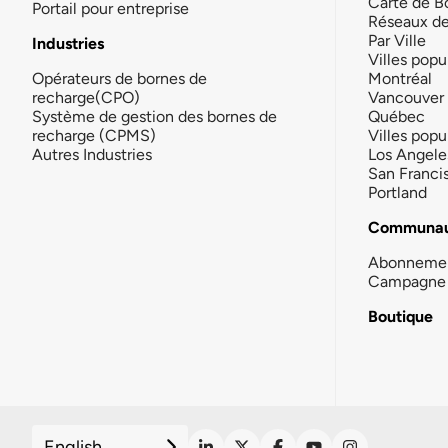
Carte de B
Portail pour entreprise
Réseaux d
Par Ville
Industries
Villes popu
Opérateurs de bornes de
Montréal
recharge(CPO)
Vancouver
Système de gestion des bornes de
Québec
recharge (CPMS)
Villes popu
Autres Industries
Los Angele
San Franci
Portland
Communau
Abonneme
Campagne 
Boutique
English