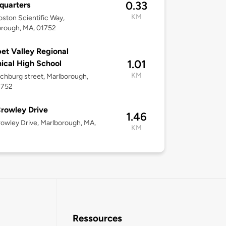
0.33
quarters
KM
ston Scientific Way,
orough, MA, 01752
et Valley Regional
1.01
ical High School
KM
tchburg street, Marlborough,
1752
rowley Drive
1.46
owley Drive, Marlborough, MA,
KM
Ressources