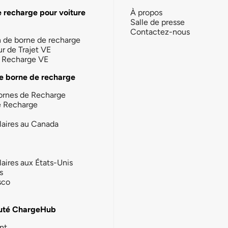
e recharge pour voiture
À propos
Salle de presse
Contactez-nous
n de borne de recharge
ur de Trajet VE
la Recharge VE
e borne de recharge
ornes de Recharge
e Recharge
laires au Canada
laires aux États-Unis
s
sco
té ChargeHub
nt