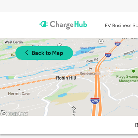
EV Business So
Back to Map
B