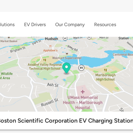
lutions
EV Drivers
Our Company
Resources
oston Scientific Corporation EV Charging Statio