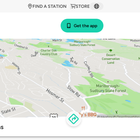
FIND A STATION
STORE
Get the app
ns