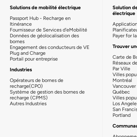
Solutions de mobilité électrique
Solution d
électrique
Passport Hub - Recharge en
Itinérance
Applicatio
Fournisseur de Services d'eMobilité
Planificate
Données de géolocalisation des
Payer for 
bornes
Trouver un
Engagement des conducteurs de VE
Plug and Charge
Carte de B
Portail pour entreprise
Réseaux d
Par Ville
Industries
Villes popu
Opérateurs de bornes de
Montréal
recharge(CPO)
Vancouver
Système de gestion des bornes de
Québec
recharge (CPMS)
Villes popu
Autres Industries
Los Angele
San Franci
Portland
Communau
Abonneme