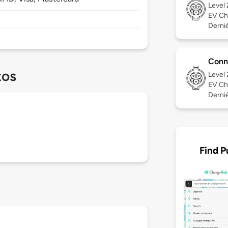
Level
EV Ch
Derniè
Conn
tos
Level
EV Ch
Derniè
Find P