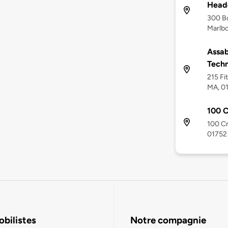
Head
300 Bo
Marlb
Assab
Techn
215 Fi
MA, 0
100 C
100 Cr
01752
bilistes
Notre compagnie