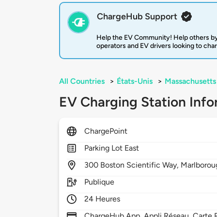
ChargeHub Support
Help the EV Community! Help others by
operators and EV drivers looking to cha
All Countries
>
États-Unis
>
Massachusetts
EV Charging Station Info
ChargePoint
Parking Lot East
300
Boston Scientific Way,
Marlborou
Publique
24 Heures
ChargeHub App, Appli Réseau, Carte R