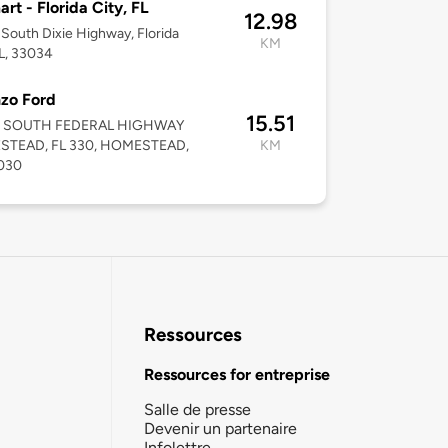
rt - Florida City, FL
12.98
South Dixie Highway, Florida
KM
FL, 33034
zo Ford
15.51
5 SOUTH FEDERAL HIGHWAY
TEAD, FL 330, HOMESTEAD,
KM
3030
Ressources
Ressources for entreprise
Salle de presse
Devenir un partenaire
Infolettre