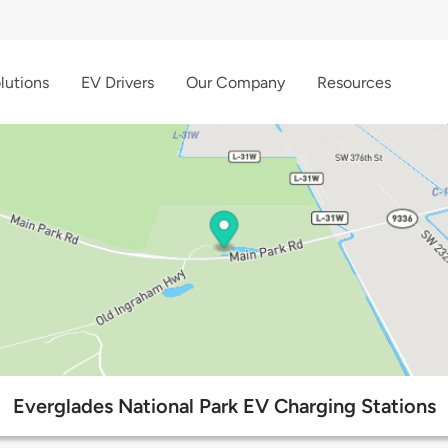
lutions
EV Drivers
Our Company
Resources
Everglades National Park EV Charging Stations