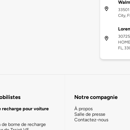
Walma
33501 
City, 
Loren
3072
HOMES
FL, 3
bilistes
Notre compagnie
e recharge pour voiture
À propos
Salle de presse
Contactez-nous
n de borne de recharge
ur de Trajet VE