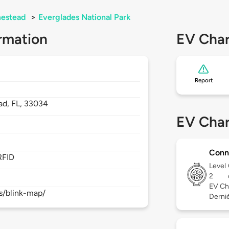
estead
>
Everglades National Park
rmation
EV Char
Report
ad,
FL,
33034
EV Char
Conn
RFID
Level
2
EV Ch
s/blink-map/
Derniè