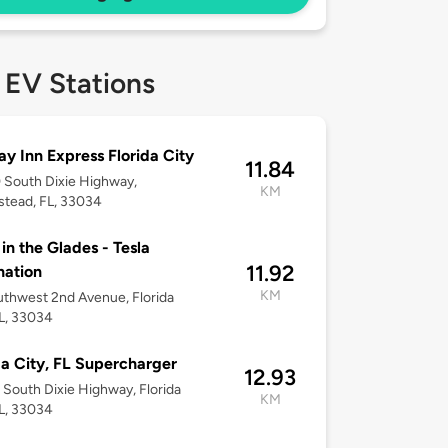
 EV Stations
ay Inn Express Florida City
11.84
South Dixie Highway,
KM
tead, FL, 33034
 in the Glades - Tesla
11.92
nation
KM
thwest 2nd Avenue, Florida
FL, 33034
da City, FL Supercharger
12.93
South Dixie Highway, Florida
KM
FL, 33034