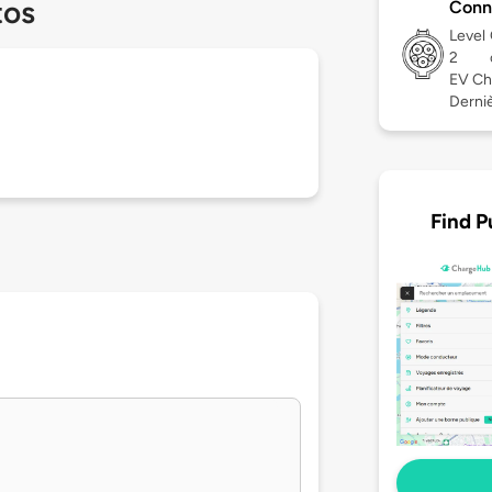
tos
Conn
Level
2
EV Ch
Derniè
Find P