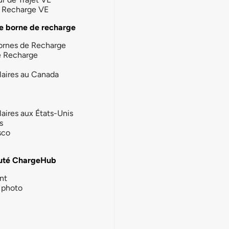
la Recharge VE
e borne de recharge
ornes de Recharge
e Recharge
laires au Canada
laires aux États-Unis
s
sco
té ChargeHub
nt
photo