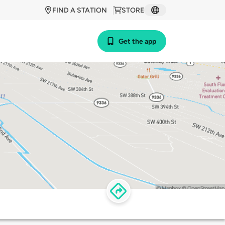
FIND A STATION
STORE
Get the app