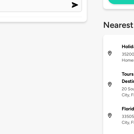
Nearest
Holid
35200 
Homes
Tours
Desti
20 Sou
City, 
Flori
33505 
City, 