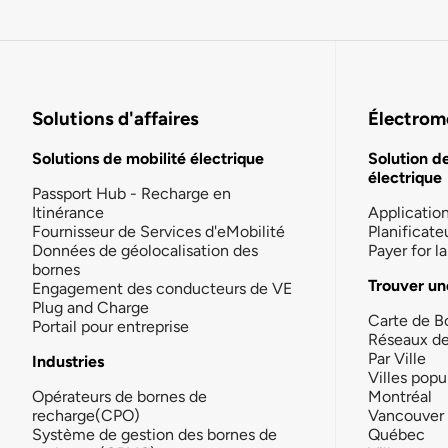
Solutions d'affaires
Électromo
Solutions de mobilité électrique
Solution d
électrique
Passport Hub - Recharge en
Itinérance
Applicatio
Fournisseur de Services d'eMobilité
Planificate
Données de géolocalisation des
Payer for 
bornes
Trouver un
Engagement des conducteurs de VE
Plug and Charge
Carte de B
Portail pour entreprise
Réseaux d
Par Ville
Industries
Villes popu
Opérateurs de bornes de
Montréal
recharge(CPO)
Vancouver
Système de gestion des bornes de
Québec