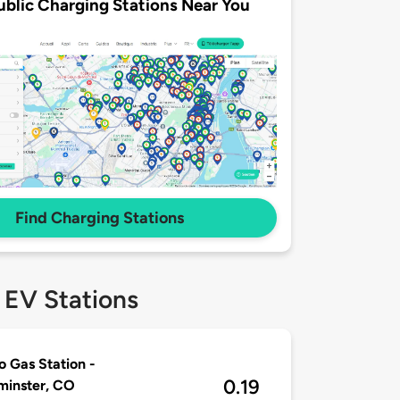
ublic Charging Stations Near You
Find Charging Stations
 EV Stations
o Gas Station -
0.19
minster, CO