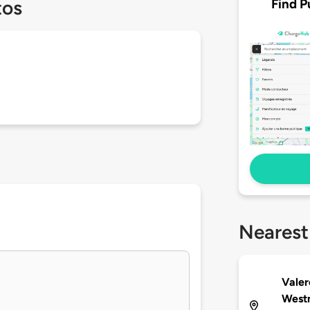
Find P
tos
Nearest
Valer
West