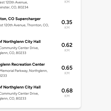
KM
est 120th Avenue,
inster, CO, 80234
ton, CO Supercharger
0.35
st 120th Avenue, Thornton, CO,
KM
3
of Northglenn City Hall
0.62
Community Center Drive,
KM
glenn, CO, 80233
glenn Recreation Center
0.65
 Memorial Parkway, Northglenn,
KM
0233
of Northglenn City Hall
0.68
Community Center Drive,
KM
glenn, CO, 80233