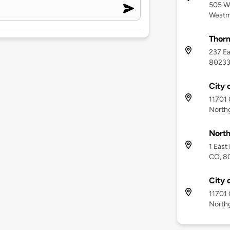
505 W
Westm
Thorn
237 Ea
8023
City 
11701 
North
North
1 East
CO, 8
City 
11701 
North