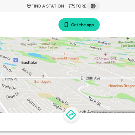
FIND A STATION
STORE
Get the app