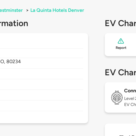
stminster
>
La Quinta Hotels Denver
rmation
EV Char
Report
CO,
80234
EV Char
Conn
Level
EV Ch