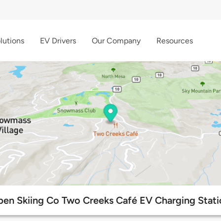
lutions
EV Drivers
Our Company
Resources
pen Skiing Co Two Creeks Café EV Charging Stati