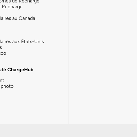
ornes de Recharge
e Recharge
laires au Canada
laires aux États-Unis
s
sco
té ChargeHub
nt
photo