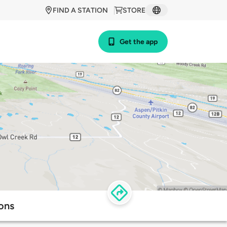
FIND A STATION
STORE
Get the app
ons