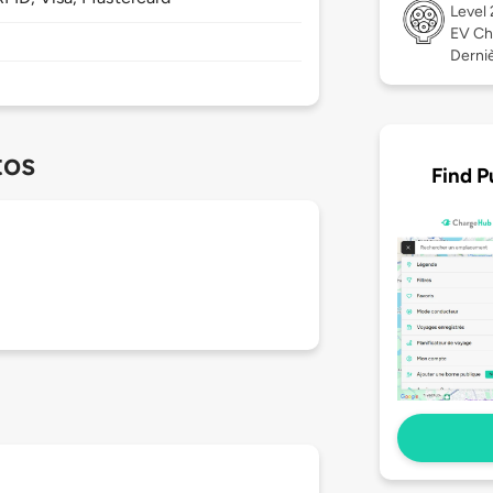
Level
EV Ch
Derniè
tos
Find P