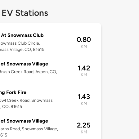
 EV Stations
s At Snowmass Club
0.80
owmass Club Circle,
KM
ss Village, CO, 81615
of Snowmass Village
1.42
rush Creek Road, Aspen, CO,
KM
ng Fork Fire
1.43
Owl Creek Road, Snowmass
KM
e, CO, 81615
of Snowmass Village
2.25
arns Road, Snowmass Village,
KM
1615