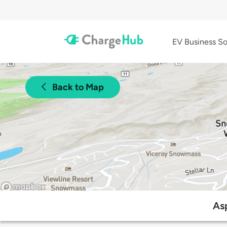
EV Business So
Back to Map
As