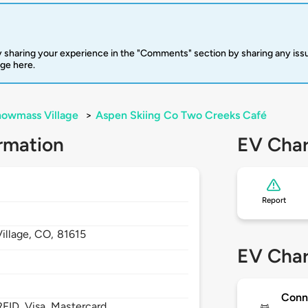
 sharing your experience in the "Comments" section by sharing any is
rge here.
owmass Village
>
Aspen Skiing Co Two Creeks Café
rmation
EV Char
Report
illage,
CO,
81615
EV Char
Conn
FID, Visa, Mastercard