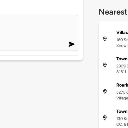
Nearest
Villa
160 Sn
Snowma
Town 
2909 B
81611
Roari
5275 
Villag
Town 
130 Ke
CO, 8