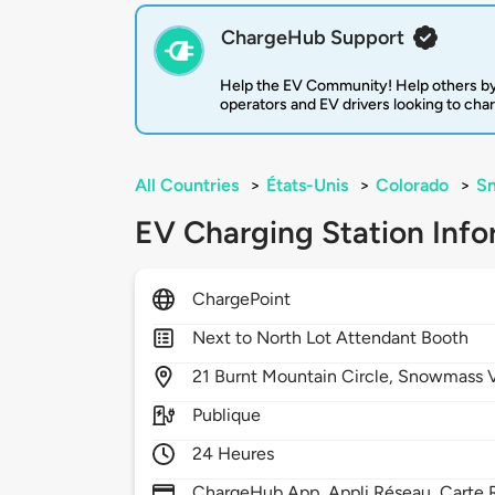
ChargeHub Support
Help the EV Community! Help others by
operators and EV drivers looking to cha
All Countries
>
États-Unis
>
Colorado
>
Sn
EV Charging Station Info
ChargePoint
Next to North Lot Attendant Booth
21
Burnt Mountain Circle,
Snowmass V
Publique
24 Heures
ChargeHub App, Appli Réseau, Carte R