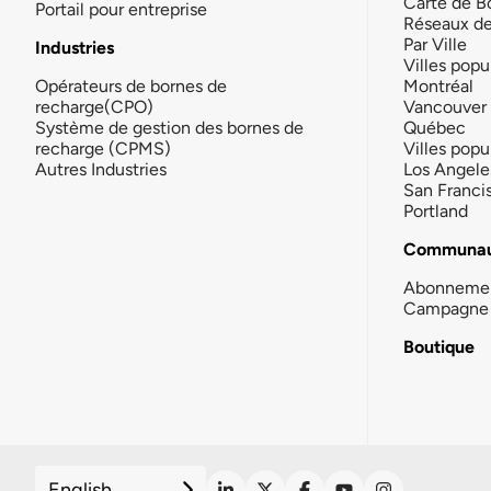
Carte de B
Portail pour entreprise
Réseaux d
Par Ville
Industries
Villes popu
Opérateurs de bornes de
Montréal
recharge(CPO)
Vancouver
Système de gestion des bornes de
Québec
recharge (CPMS)
Villes popu
Autres Industries
Los Angele
San Franci
Portland
Communau
Abonneme
Campagne 
Boutique
English