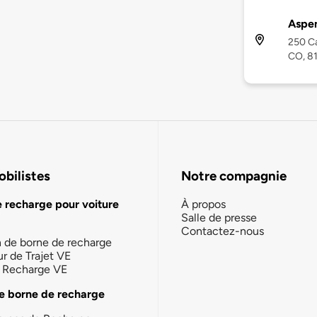
Aspen
250 Ca
CO, 8
bilistes
Notre compagnie
e recharge pour voiture
À propos
Salle de presse
Contactez-nous
n de borne de recharge
ur de Trajet VE
la Recharge VE
e borne de recharge