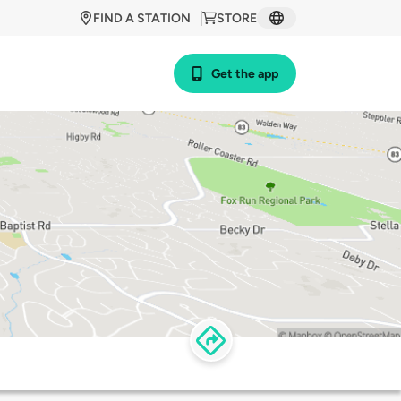
FIND A STATION
STORE
Get the app