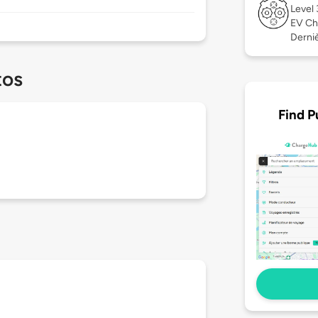
Level
EV Ch
Derniè
tos
Find P