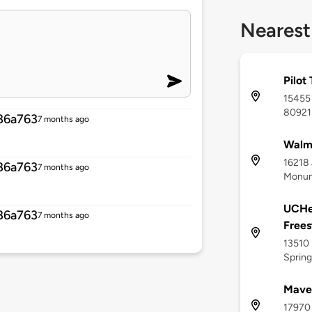
Nearest
Pilot
15455 
80921
86a763
7 months ago
Walma
16218 
86a763
7 months ago
Monum
UCHe
86a763
7 months ago
Frees
13510 
Spring
Maver
17970