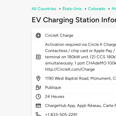
All Countries
>
États-Unis
>
Colorado
>
M
EV Charging Station Info
CircleK Charge
Activation required via Circle K Charg
Contactless / chip card or Apple Pay /
terminal on 180kW unit. (2) CCS 180
simultaneously. 1 port CHAdeMO 100k
http://CircleK.com/Charge
1190
West Baptist Road,
Monument,
C
Publique
24 Heures
ChargeHub App, Appli Réseau, Carte 
+1 833-505-2291