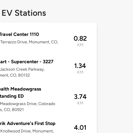
 EV Stations
 Travel Center 1110
0.82
Terrazzo Drive, Monument, CO,
KM
rt - Supercenter - 3227
1.34
Jackson Creek Parkway,
KM
ent, CO, 80132
alth Meadowgrass
3.74
tanding ED
KM
Meadowgrass Drive, Colorado
s, CO, 80921
ik Adventure's First Stop
4.01
 Knollwood Drive, Monument,