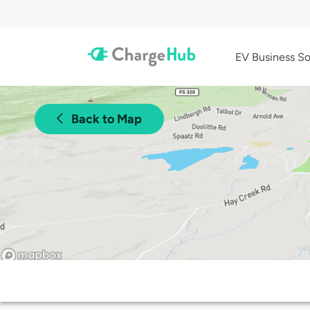
EV Business So
Back to Map