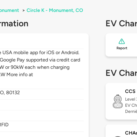
onument
>
Circle K - Monument, CO
rmation
EV Char
Report
e USA mobile app for iOS or Android.
 Google Pay supported via credit card
kW or 90kW each when charging
EV Char
W More info at
CCS
O,
80132
Level
EV Ch
Derniè
RFID
CHA