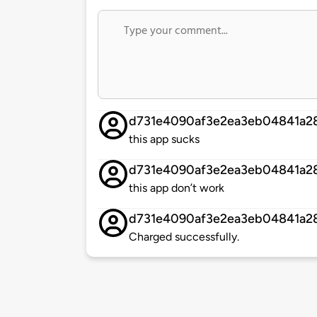
d731e4090af3e2ea3eb04841a2
this app sucks
d731e4090af3e2ea3eb04841a2
this app don’t work
d731e4090af3e2ea3eb04841a2
Charged successfully.