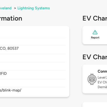
veland
>
Lightning Systems
rmation
EV Char
Report
CO,
80537
EV Char
Conn
RFID
Level
EV Ch
Derniè
s/blink-map/