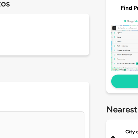
tos
Find P
Nearest
City 