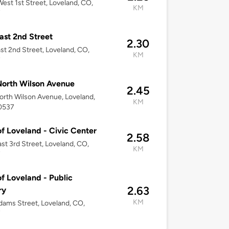
est 1st Street, Loveland, CO,
KM
7
ast 2nd Street
2.30
st 2nd Street, Loveland, CO,
KM
7
orth Wilson Avenue
2.45
rth Wilson Avenue, Loveland,
KM
0537
of Loveland - Civic Center
2.58
st 3rd Street, Loveland, CO,
KM
7
of Loveland - Public
2.63
ry
KM
ams Street, Loveland, CO,
7