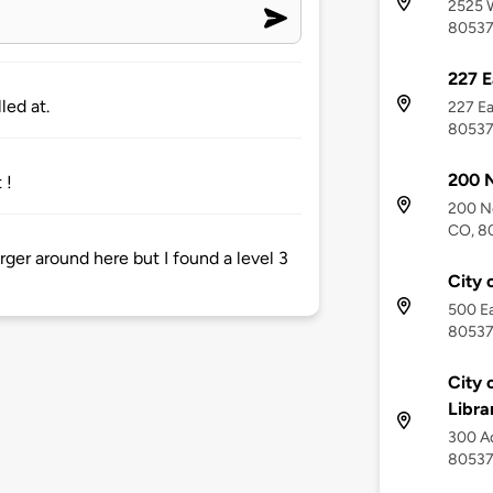
2525 W
8053
227 E
led at.
227 Ea
8053
200 N
 !
200 No
CO, 8
rger around here but I found a level 3
City 
500 Ea
8053
City 
Libra
300 Ad
8053