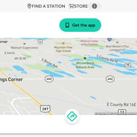
FIND A STATION
STORE
Get the app