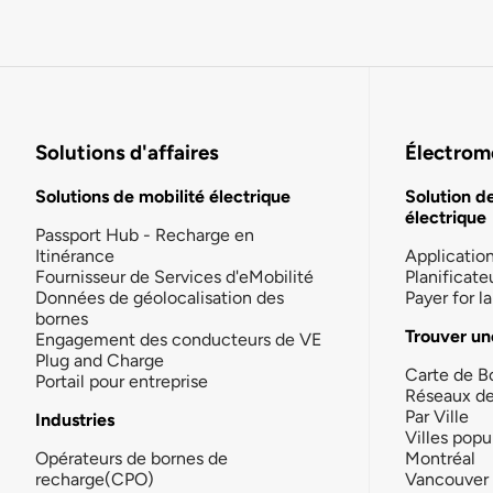
Solutions d'affaires
Électromo
Solutions de mobilité électrique
Solution d
électrique
Passport Hub - Recharge en
Itinérance
Applicatio
Fournisseur de Services d'eMobilité
Planificate
Données de géolocalisation des
Payer for 
bornes
Trouver un
Engagement des conducteurs de VE
Plug and Charge
Carte de B
Portail pour entreprise
Réseaux d
Par Ville
Industries
Villes popu
Opérateurs de bornes de
Montréal
recharge(CPO)
Vancouver