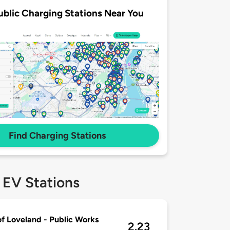
ublic Charging Stations Near You
Find Charging Stations
 EV Stations
of Loveland - Public Works
2.23