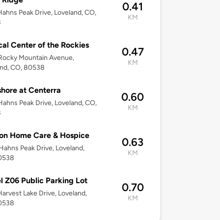
0.41
ahns Peak Drive, Loveland, CO,
KM
8
al Center of the Rockies
0.47
Rocky Mountain Avenue,
KM
and, CO, 80538
hore at Centerra
0.60
ahns Peak Drive, Loveland, CO,
KM
8
on Home Care & Hospice
0.63
ahns Peak Drive, Loveland,
KM
0538
l Z06 Public Parking Lot
0.70
arvest Lake Drive, Loveland,
KM
0538