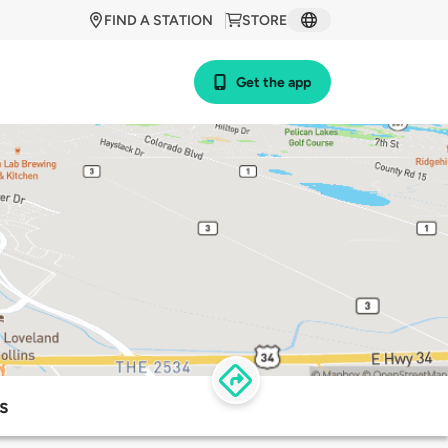
FIND A STATION
STORE
Get the app
s