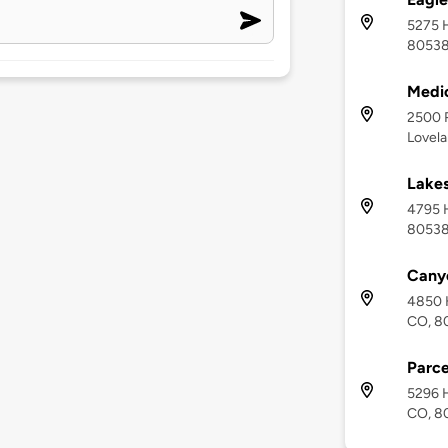
5275 H
8053
Medic
2500 
Lovel
Lakes
4795 H
8053
Cany
4850 H
CO, 8
Parce
5296 H
CO, 8