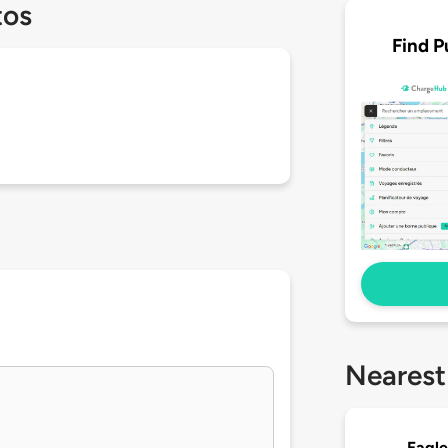
tos
Find P
Nearest
Eagle