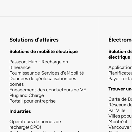
Solutions d'affaires
Électromo
Solutions de mobilité électrique
Solution d
électrique
Passport Hub - Recharge en
Itinérance
Applicatio
Fournisseur de Services d'eMobilité
Planificate
Données de géolocalisation des
Payer for 
bornes
Trouver un
Engagement des conducteurs de VE
Plug and Charge
Carte de B
Portail pour entreprise
Réseaux d
Par Ville
Industries
Villes popu
Opérateurs de bornes de
Montréal
recharge(CPO)
Vancouver