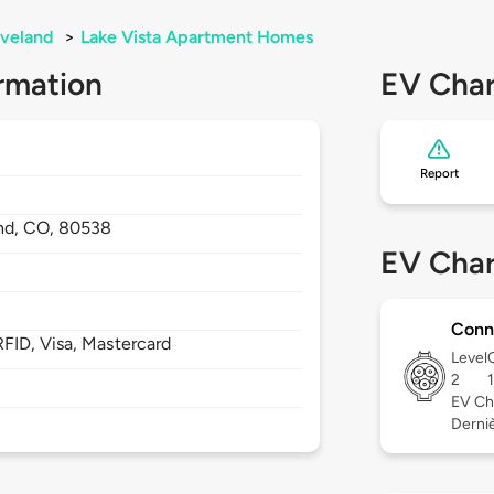
veland
>
Lake Vista Apartment Homes
rmation
EV Char
Report
nd,
CO,
80538
EV Char
Conn
FID, Visa, Mastercard
Level
2
EV Ch
Derniè