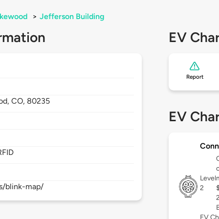
akewood
>
Jefferson Building
rmation
EV Char
Report
od,
CO,
80235
EV Char
Conn
RFID
c
Level
s/blink-map/
2
EV Ch