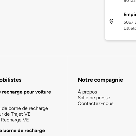
80123
Empir
5067 
Little
bilistes
Notre compagnie
e recharge pour voiture
À propos
Salle de presse
Contactez-nous
n de borne de recharge
ur de Trajet VE
la Recharge VE
e borne de recharge