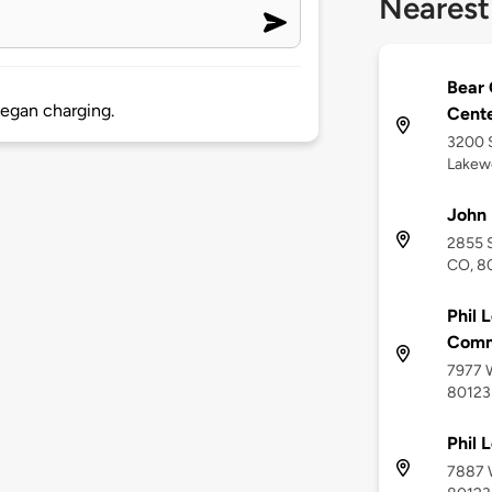
Nearest
Bear 
began charging.
Cent
3200 
Lakew
John 
2855 S
CO, 8
Phil 
Comme
7977 W
80123
Phil 
7887 W