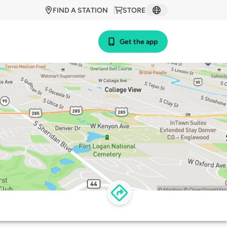
FIND A STATION
STORE
Get the app