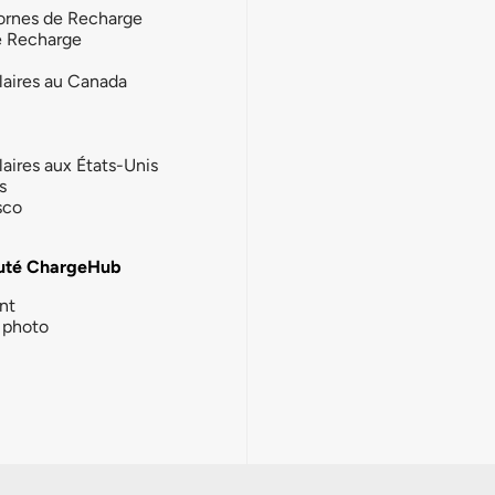
ornes de Recharge
e Recharge
laires au Canada
laires aux États-Unis
s
sco
té ChargeHub
nt
photo