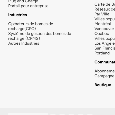
Plug and Charge
Carte de B
Portail pour entreprise
Réseaux d
Par Ville
Industries
Villes popu
Opérateurs de bornes de
Montréal
recharge(CPO)
Vancouver
Système de gestion des bornes de
Québec
recharge (CPMS)
Villes popu
Autres Industries
Los Angele
San Franci
Portland
Communau
Abonneme
Campagne 
Boutique