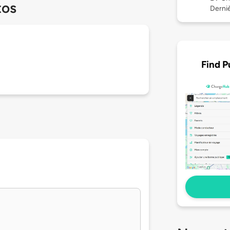
tos
Derniè
Find P