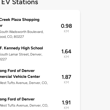
 EV Stations
Creek Plaza Shopping
0.98
er
KM
South Wadsworth Boulevard,
ood, CO, 80227
F. Kennedy High School
1.64
outh Lamar Street, Denver,
KM
0227
Long Ford of Denver
1.87
rcial Vehicle Center
KM
est Tufts Avenue, Denver, CO,
Long Ford of Denver
1.91
est Tufts Avenue, Denver, CO,
KM