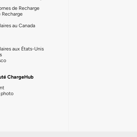
ornes de Recharge
e Recharge
laires au Canada
laires aux États-Unis
s
sco
té ChargeHub
nt
photo