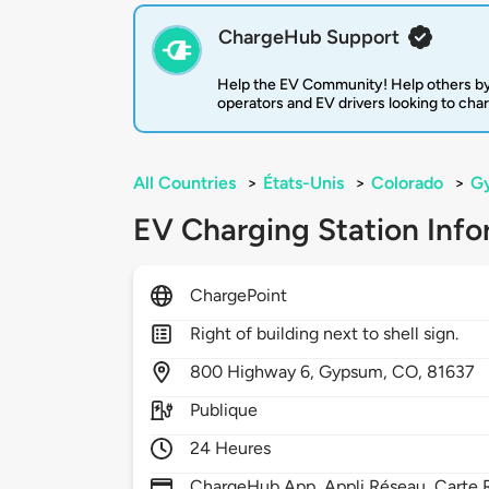
ChargeHub Support
Help the EV Community! Help others by
operators and EV drivers looking to cha
All Countries
>
États-Unis
>
Colorado
>
G
EV Charging Station Info
ChargePoint
Right of building next to shell sign.
800
Highway 6,
Gypsum,
CO,
81637
Publique
24 Heures
ChargeHub App, Appli Réseau, Carte R