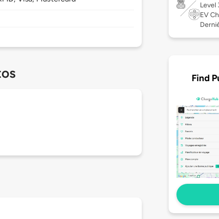
Level
EV Ch
Derniè
tos
Find P