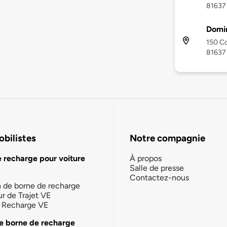
81637
Domin
150 C
81637
bilistes
Notre compagnie
e recharge pour voiture
À propos
Salle de presse
Contactez-nous
n de borne de recharge
ur de Trajet VE
la Recharge VE
e borne de recharge