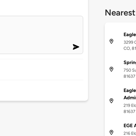
Nearest
Eagle
3299 
CO, 8
Sprin
750 S
81637
Eagle
Admin
219 El
81637
EGE A
216 El