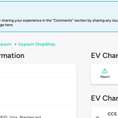
 sharing your experience in the "Comments" section by sharing any is
rge here.
ypsum
>
Gypsum Shop&hop
rmation
EV Char
Report
EV Char
CCS
FID, Visa, Mastercard