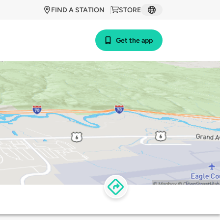
FIND A STATION
STORE
Get the app