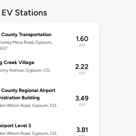
 EV Stations
 County Transportation
1.60
Cooley Mesa Road, Gypsum,
KM
1637
g Creek Village
2.22
unny Avenue, Gypsum, CO,
KM
 County Regional Airport
3.49
istration Building
KM
don Wilson Road, Gypsum, CO,
irport Level 3
3.81
don Wilson Road, Gypsum, CO,