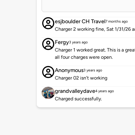
esjboulder CH Travel
7 months ago
Charger 2 working fine, Sat 1/31/26 a
Fergy
3 years ago
Charger 1 worked great. This is a grea
all four charges were open.
Anonymous
3 years ago
Charger 02 isn’t working
grandvalleydave
4 years ago
Charged successfully.