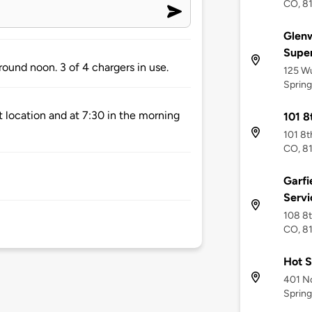
CO, 8
Glen
Supe
round noon. 3 of 4 chargers in use.
125 W
Spring
t location and at 7:30 in the morning
101 8
101 8t
CO, 8
Garf
Servi
108 8t
CO, 8
Hot S
401 No
Spring