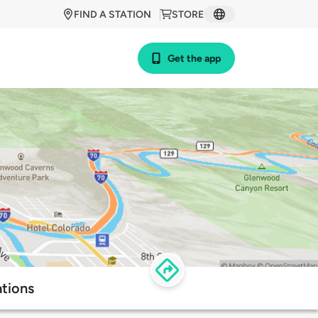
FIND A STATION
STORE
Get the app
tions