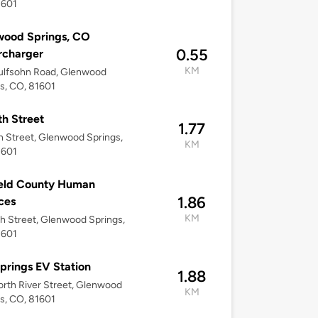
1601
wood Springs, CO
0.55
rcharger
KM
ulfsohn Road, Glenwood
s, CO, 81601
th Street
1.77
h Street, Glenwood Springs,
KM
1601
ield County Human
1.86
ces
KM
h Street, Glenwood Springs,
1601
prings EV Station
1.88
rth River Street, Glenwood
KM
s, CO, 81601