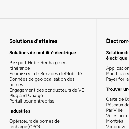
Solutions d'affaires
Électromo
Solutions de mobilité électrique
Solution d
électrique
Passport Hub - Recharge en
Itinérance
Applicatio
Fournisseur de Services d'eMobilité
Planificate
Données de géolocalisation des
Payer for 
bornes
Trouver un
Engagement des conducteurs de VE
Plug and Charge
Carte de B
Portail pour entreprise
Réseaux d
Par Ville
Industries
Villes popu
Opérateurs de bornes de
Montréal
recharge(CPO)
Vancouver