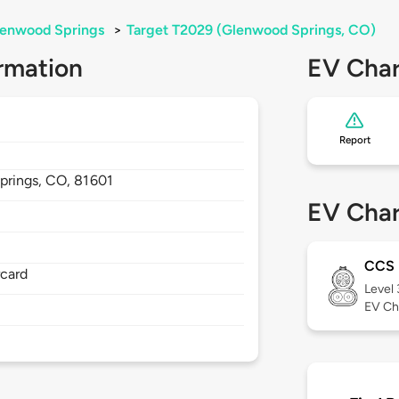
enwood Springs
>
Target T2029 (Glenwood Springs, CO)
rmation
EV Char
Report
prings,
CO,
81601
EV Char
CCS
rcard
Level
EV Ch