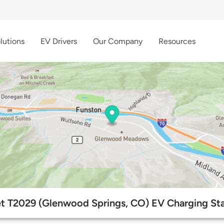
lutions
EV Drivers
Our Company
Resources
et T2029 (Glenwood Springs, CO) EV Charging Sta