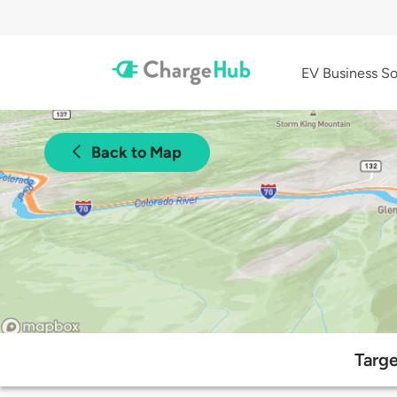
EV Business So
Back to Map
Targ