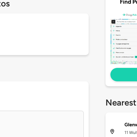
Find P
tos
Nearest
Glen
11 Wul