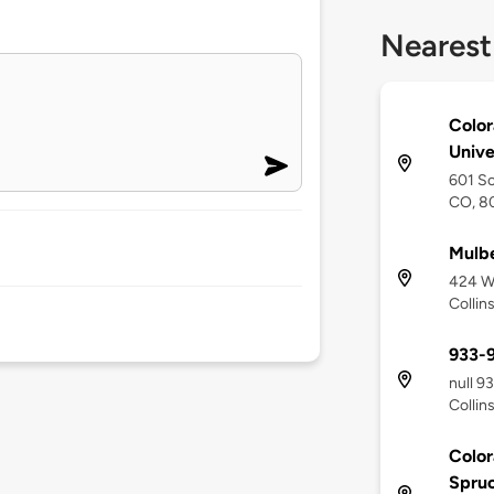
Nearest
Color
Unive
601 So
CO, 8
Mulbe
424 We
Collin
933-9
null 9
Collin
Color
Spruc