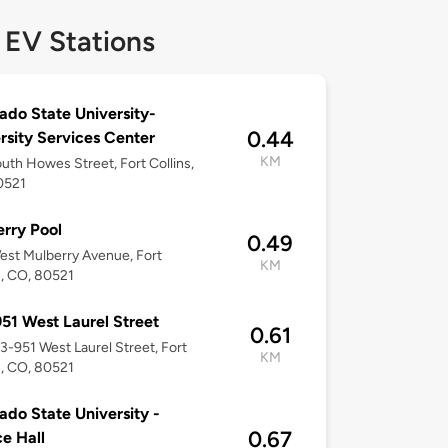
 EV Stations
ado State University-
0.44
rsity Services Center
KM
uth Howes Street, Fort Collins,
0521
rry Pool
0.49
st Mulberry Avenue, Fort
KM
s, CO, 80521
51 West Laurel Street
0.61
33-951 West Laurel Street, Fort
KM
s, CO, 80521
ado State University -
0.67
e Hall