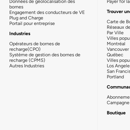
Données de géolocalisation des
Payer for 
bornes
Trouver un
Engagement des conducteurs de VE
Plug and Charge
Carte de B
Portail pour entreprise
Réseaux d
Par Ville
Industries
Villes popu
Opérateurs de bornes de
Montréal
recharge(CPO)
Vancouver
Système de gestion des bornes de
Québec
recharge (CPMS)
Villes popu
Autres Industries
Los Angele
San Franci
Portland
Communau
Abonneme
Campagne 
Boutique