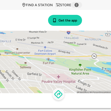
FIND A STATION
STORE
Get the app