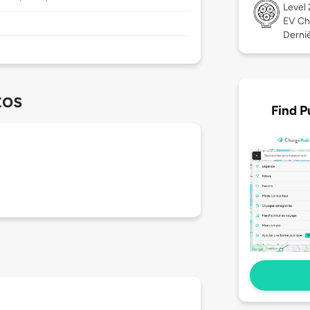
Level
EV Ch
Derniè
tos
Find P