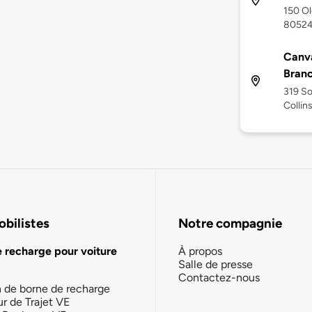
150 Ol
8052
Canva
Bran
319 So
Collin
bilistes
Notre compagnie
e recharge pour voiture
À propos
Salle de presse
Contactez-nous
n de borne de recharge
ur de Trajet VE