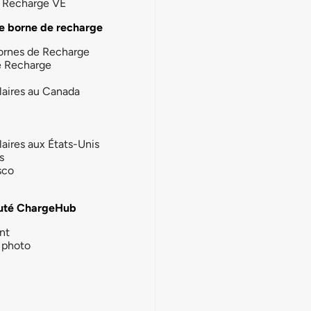
la Recharge VE
e borne de recharge
ornes de Recharge
e Recharge
laires au Canada
laires aux États-Unis
s
sco
té ChargeHub
nt
photo