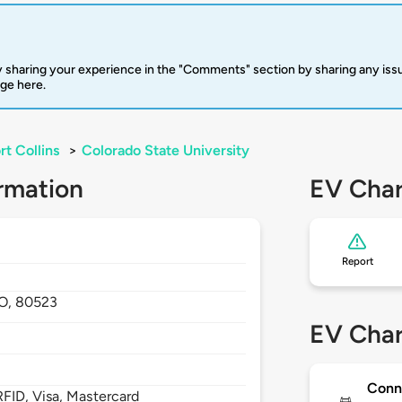
 sharing your experience in the "Comments" section by sharing any is
rge here.
rt Collins
>
Colorado State University
rmation
EV Char
Report
O,
80523
EV Char
Conn
FID, Visa, Mastercard