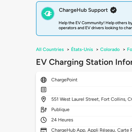
ChargeHub Support
Help the EV Community! Help others by
operators and EV drivers looking to cha
All Countries
>
États-Unis
>
Colorado
>
Fo
EV Charging Station Info
ChargePoint
551
West Laurel Street,
Fort Collins,
C
Publique
24 Heures
ChargeHub App, Appli Réseau, Carte R