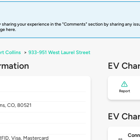
 sharing your experience in the "Comments" section by sharing any is
rge here.
rt Collins
>
933-951 West Laurel Street
rmation
EV Char
Report
ins,
CO,
80521
EV Char
Conn
FID, Visa, Mastercard