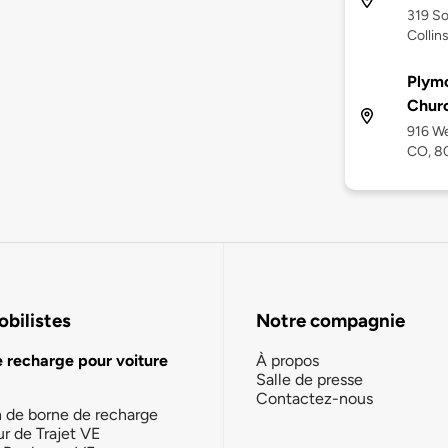
319 So
Collin
Plymo
Chur
916 We
CO, 8
bilistes
Notre compagnie
e recharge pour voiture
À propos
Salle de presse
Contactez-nous
n de borne de recharge
ur de Trajet VE