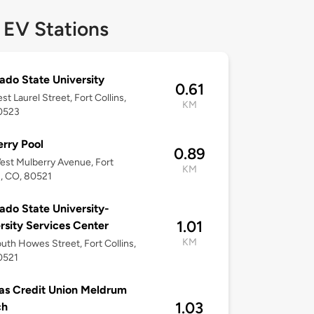
 EV Stations
ado State University
0.61
st Laurel Street, Fort Collins,
KM
0523
rry Pool
0.89
st Mulberry Avenue, Fort
KM
s, CO, 80521
ado State University-
1.01
rsity Services Center
KM
uth Howes Street, Fort Collins,
0521
s Credit Union Meldrum
1.03
ch