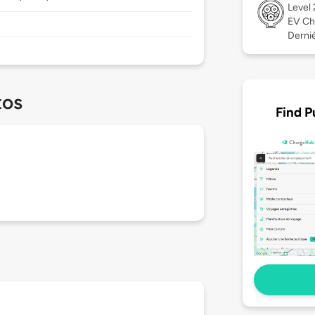
Level
EV Ch
Derniè
tos
Find P