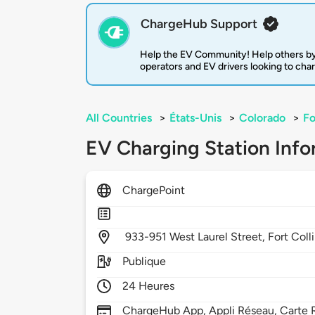
ChargeHub Support
Help the EV Community! Help others by
operators and EV drivers looking to cha
All Countries
>
États-Unis
>
Colorado
>
Fo
EV Charging Station Info
ChargePoint
933-951 West Laurel Street,
Fort Coll
Publique
24 Heures
ChargeHub App, Appli Réseau, Carte R