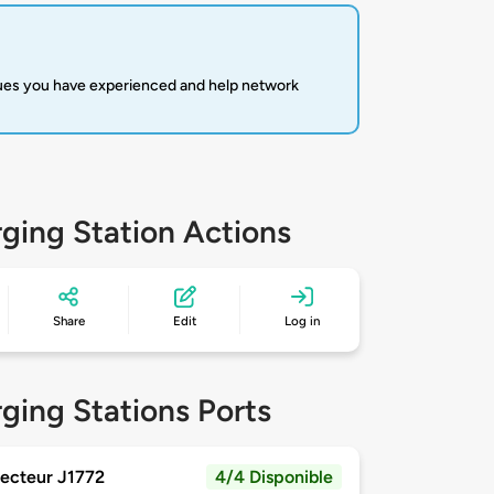
sues you have experienced and help network
ging Station Actions
Share
Edit
Log in
ging Stations Ports
ecteur J1772
4/4 Disponible