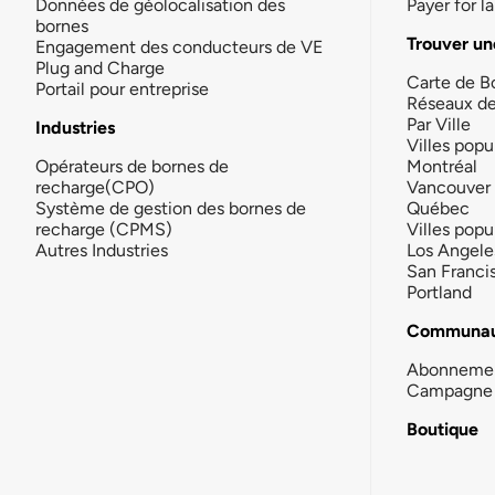
Données de géolocalisation des
Payer for 
bornes
Trouver un
Engagement des conducteurs de VE
Plug and Charge
Carte de B
Portail pour entreprise
Réseaux d
Par Ville
Industries
Villes popu
Opérateurs de bornes de
Montréal
recharge(CPO)
Vancouver
Système de gestion des bornes de
Québec
recharge (CPMS)
Villes popu
Autres Industries
Los Angele
San Franci
Portland
Communau
Abonneme
Campagne 
Boutique