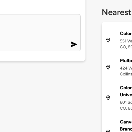
Nearest
Color
551 We
CO, 8
Mulbe
424 We
Collin
Color
Unive
601 So
CO, 8
Canva
Bran