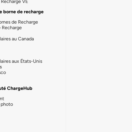
la Recharge VE
e borne de recharge
ornes de Recharge
e Recharge
laires au Canada
laires aux États-Unis
s
sco
té ChargeHub
nt
photo