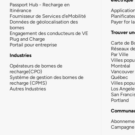
Passport Hub - Recharge en
Itinérance
Applicatio
Fournisseur de Services d'eMobilité
Planificate
Données de géolocalisation des
Payer for 
bornes
Trouver un
Engagement des conducteurs de VE
Plug and Charge
Carte de B
Portail pour entreprise
Réseaux d
Par Ville
Industries
Villes popu
Opérateurs de bornes de
Montréal
recharge(CPO)
Vancouver
Système de gestion des bornes de
Québec
recharge (CPMS)
Villes popu
Autres Industries
Los Angele
San Franci
Portland
Communau
Abonneme
Campagne 