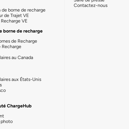
Contactez-nous
n de borne de recharge
ur de Trajet VE
la Recharge VE
e borne de recharge
ornes de Recharge
e Recharge
laires au Canada
laires aux États-Unis
s
sco
té ChargeHub
nt
photo