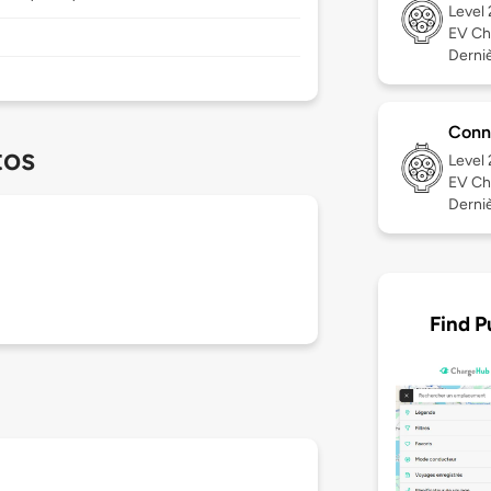
Level
EV Ch
Derniè
Conn
tos
Level
EV Ch
Derniè
Find P