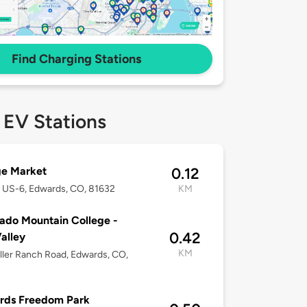
Find Charging Stations
 EV Stations
ge Market
0.12
 US-6, Edwards, CO, 81632
KM
ado Mountain College -
0.42
Valley
KM
ller Ranch Road, Edwards, CO,
rds Freedom Park