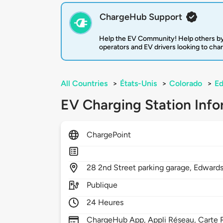
ChargeHub Support
Help the EV Community! Help others by
operators and EV drivers looking to cha
All Countries
>
États-Unis
>
Colorado
>
E
EV Charging Station Info
ChargePoint
28
2nd Street parking garage,
Edward
Publique
24 Heures
ChargeHub App, Appli Réseau, Carte R