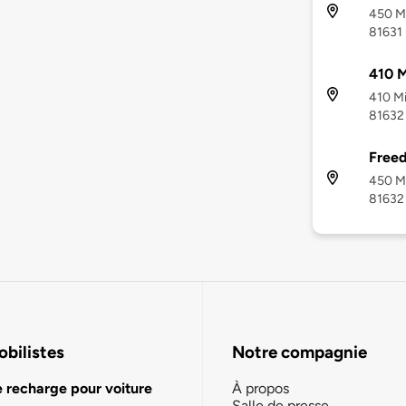
450 Mi
81631
410 M
410 Mi
81632
Freed
450 Mi
81632
bilistes
Notre compagnie
e recharge pour voiture
À propos
Salle de presse