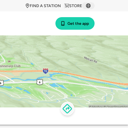
FIND A STATION
STORE
Get the app