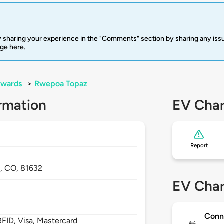
 sharing your experience in the "Comments" section by sharing any is
rge here.
dwards
>
Rwepoa Topaz
rmation
EV Char
Report
s,
CO,
81632
EV Char
Conn
FID, Visa, Mastercard