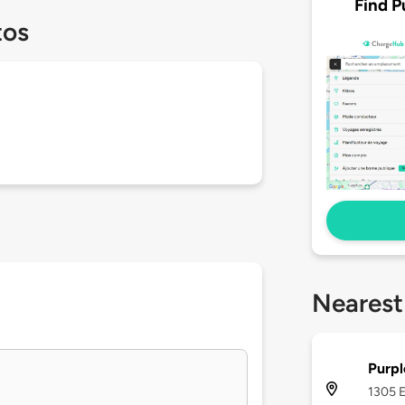
Find P
tos
Nearest
Purpl
1305 E