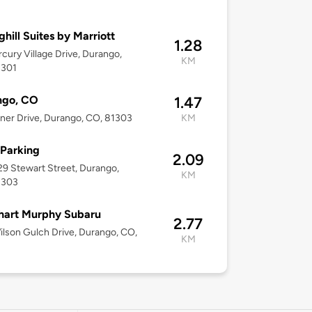
ghill Suites by Marriott
1.28
cury Village Drive, Durango,
KM
1301
ngo, CO
1.47
ner Drive, Durango, CO, 81303
KM
Parking
2.09
-29 Stewart Street, Durango,
KM
1303
hart Murphy Subaru
2.77
lson Gulch Drive, Durango, CO,
KM