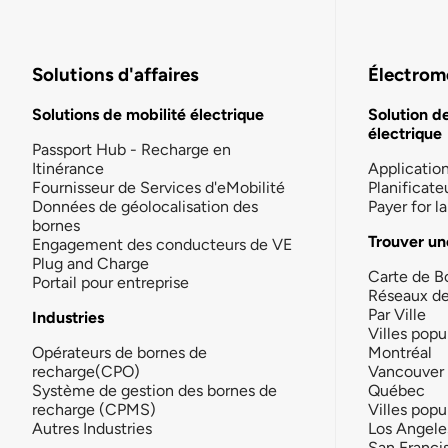
Solutions d'affaires
Électromo
Solutions de mobilité électrique
Solution d
électrique
Passport Hub - Recharge en
Itinérance
Applicatio
Fournisseur de Services d'eMobilité
Planificate
Données de géolocalisation des
Payer for 
bornes
Trouver un
Engagement des conducteurs de VE
Plug and Charge
Carte de B
Portail pour entreprise
Réseaux d
Par Ville
Industries
Villes popu
Opérateurs de bornes de
Montréal
recharge(CPO)
Vancouver
Système de gestion des bornes de
Québec
recharge (CPMS)
Villes popu
Autres Industries
Los Angele
San Franci