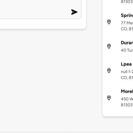
81303
Sprin
77 Mer
CO, 8
Dura
40 Tur
Lpea 
null 1
CO, 8
More
450 Wi
81303