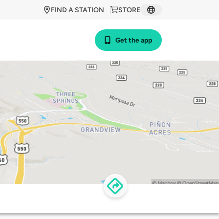
FIND A STATION
STORE
Get the app