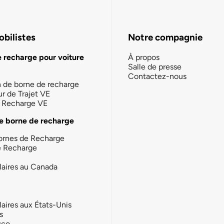
bilistes
Notre compagnie
e recharge pour voiture
À propos
Salle de presse
Contactez-nous
n de borne de recharge
ur de Trajet VE
la Recharge VE
e borne de recharge
ornes de Recharge
e Recharge
laires au Canada
laires aux États-Unis
s
sco