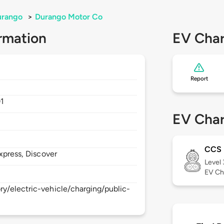
urango
>
Durango Motor Co
rmation
EV Char
Report
1
EV Char
CCS
xpress, Discover
Level
EV Ch
y/electric-vehicle/charging/public-