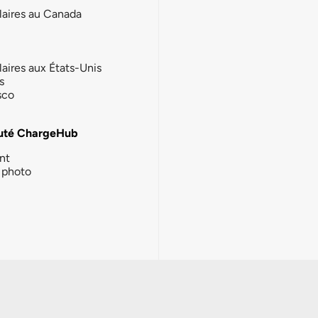
laires au Canada
laires aux États-Unis
s
sco
té ChargeHub
nt
photo