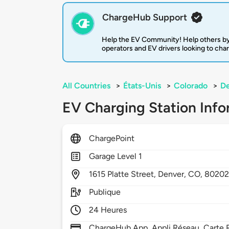
ChargeHub Support
Help the EV Community! Help others by
operators and EV drivers looking to cha
All Countries
>
États-Unis
>
Colorado
>
D
EV Charging Station Info
ChargePoint
Garage Level 1
1615
Platte Street,
Denver,
CO,
8020
Publique
24 Heures
ChargeHub App, Appli Réseau, Carte R