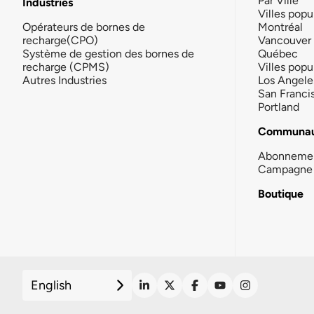
Par Ville
Industries
Villes popu
Opérateurs de bornes de
Montréal
recharge(CPO)
Vancouver
Système de gestion des bornes de
Québec
recharge (CPMS)
Villes popu
Autres Industries
Los Angele
San Franci
Portland
Communau
Abonneme
Campagne 
Boutique
English