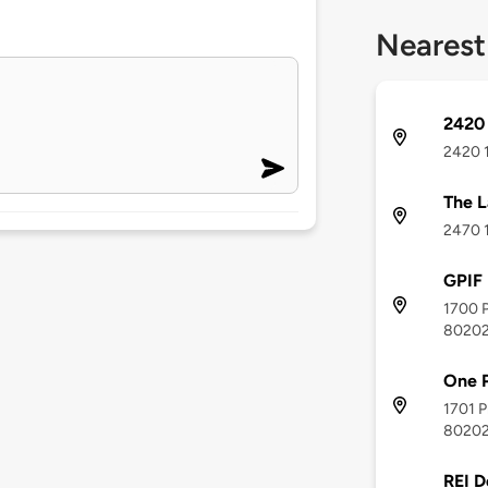
Nearest
2420 
2420 1
The L
2470 1
GPIF 
1700 P
8020
One P
1701 P
8020
REI D