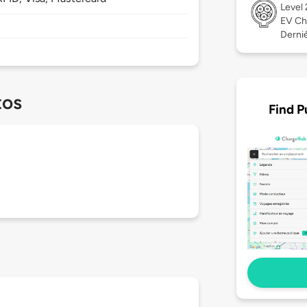
Level
EV Ch
Derniè
tos
Find P