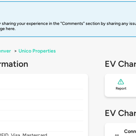
 sharing your experience in the "Comments" section by sharing any is
rge here.
enver
>
Unico Properties
rmation
EV Char
Report
2
EV Char
Conn
FID, Visa, Mastercard