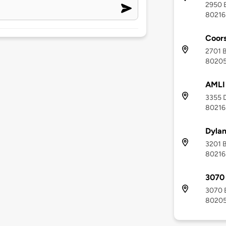
2950 B
80216
Coors
2701 B
8020
AMLI
3355 D
80216
Dylan
3201 B
80216
3070 
3070 B
8020