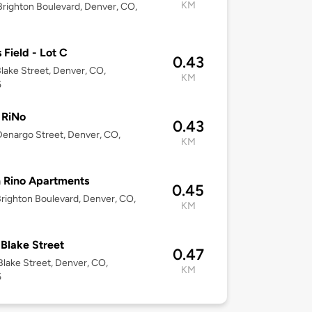
KM
righton Boulevard, Denver, CO,
 Field - Lot C
0.43
lake Street, Denver, CO,
KM
5
 RiNo
0.43
enargo Street, Denver, CO,
KM
 Rino Apartments
0.45
righton Boulevard, Denver, CO,
KM
Blake Street
0.47
lake Street, Denver, CO,
KM
5