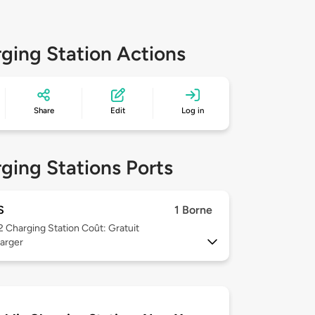
ging Station Actions
Share
Edit
Log in
ging Stations Ports
S
1 Borne
 2
Charging Station Coût: Gratuit
arger