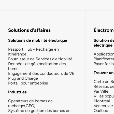
Solutions d'affaires
Électromo
Solutions de mobilité électrique
Solution d
électrique
Passport Hub - Recharge en
Itinérance
Applicatio
Fournisseur de Services d'eMobilité
Planificate
Données de géolocalisation des
Payer for 
bornes
Trouver un
Engagement des conducteurs de VE
Plug and Charge
Carte de B
Portail pour entreprise
Réseaux d
Par Ville
Industries
Villes popu
Opérateurs de bornes de
Montréal
recharge(CPO)
Vancouver
Système de gestion des bornes de
Québec