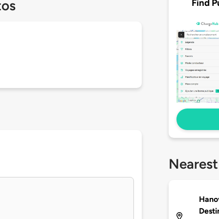
Find P
tos
Nearest
Hanov
Desti