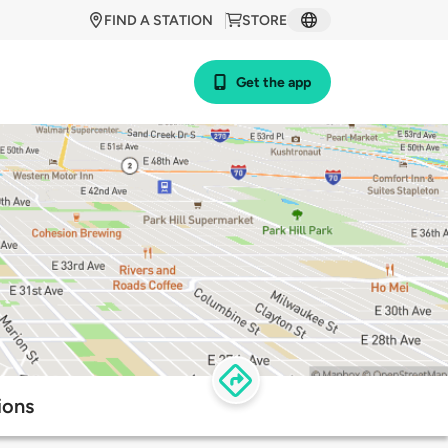
FIND A STATION
STORE
Get the app
ions