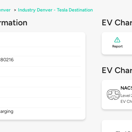
enver
>
Industry Denver - Tesla Destination
rmation
EV Char
Report
,
80216
EV Char
NAC
Level
EV Ch
arging