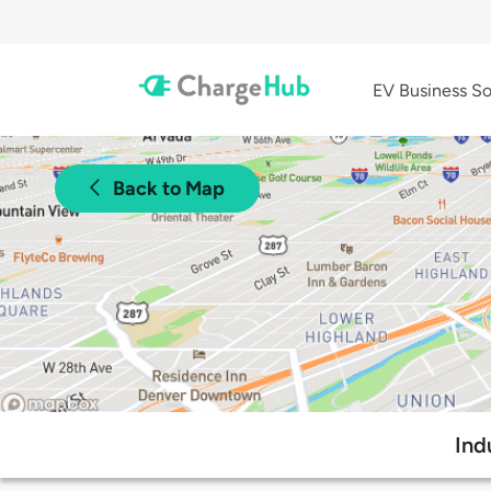
EV Business So
Back to Map
Ind