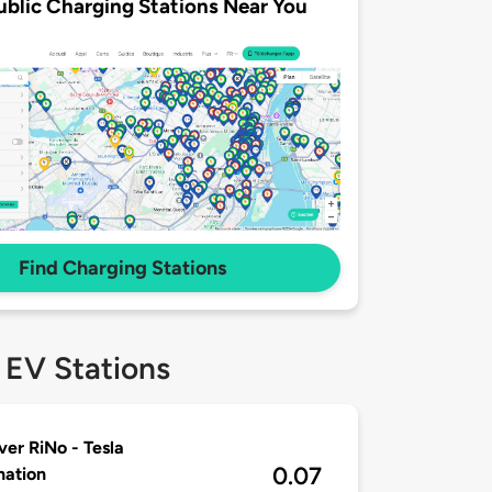
ublic Charging Stations Near You
Find Charging Stations
 EV Stations
er RiNo - Tesla
0.07
nation