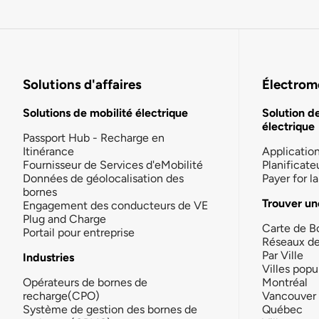
Solutions d'affaires
Électromo
Solutions de mobilité électrique
Solution d
électrique
Passport Hub - Recharge en
Itinérance
Applicatio
Fournisseur de Services d'eMobilité
Planificate
Données de géolocalisation des
Payer for 
bornes
Trouver un
Engagement des conducteurs de VE
Plug and Charge
Carte de B
Portail pour entreprise
Réseaux d
Par Ville
Industries
Villes popu
Opérateurs de bornes de
Montréal
recharge(CPO)
Vancouver
Système de gestion des bornes de
Québec