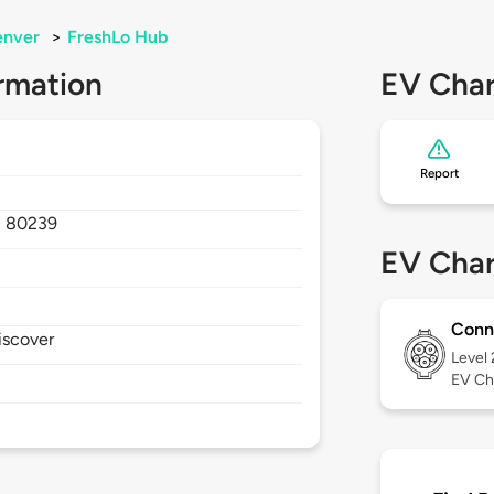
enver
>
FreshLo Hub
rmation
EV Char
Report
,
80239
EV Char
Conn
iscover
Level
EV Ch