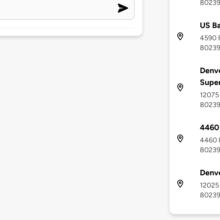
8023
US Ba
4590 P
8023
Denve
Supe
12075 
8023
4460 
4460 P
8023
Denve
12025 
8023