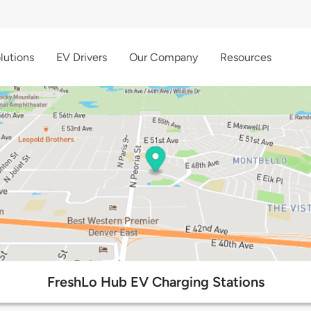
lutions
EV Drivers
Our Company
Resources
FreshLo Hub EV Charging Stations