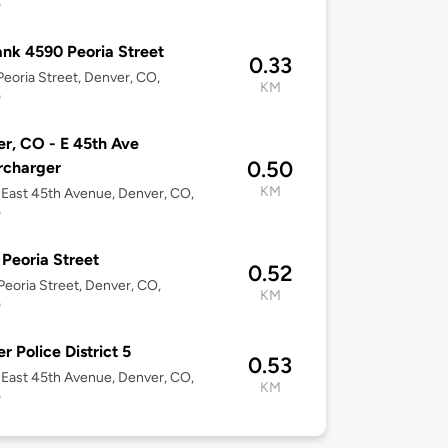
9
nk 4590 Peoria Street
0.33
eoria Street, Denver, CO,
KM
9
r, CO - E 45th Ave
0.50
rcharger
KM
East 45th Avenue, Denver, CO,
9
Peoria Street
0.52
eoria Street, Denver, CO,
KM
9
r Police District 5
0.53
East 45th Avenue, Denver, CO,
KM
9