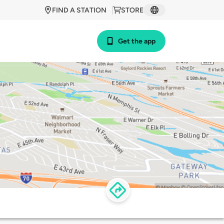
FIND A STATION
STORE
Get the app