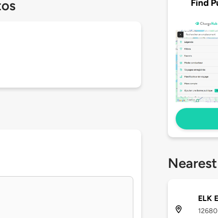
Find P
tos
Nearest
ELK E
12680 