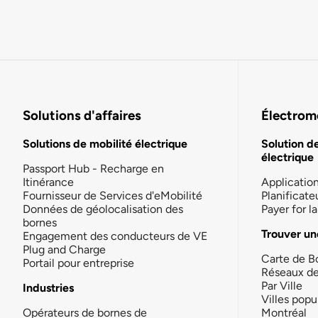
Solutions d'affaires
Électromo
Solutions de mobilité électrique
Solution d
électrique
Passport Hub - Recharge en
Itinérance
Applicatio
Fournisseur de Services d'eMobilité
Planificate
Données de géolocalisation des
Payer for 
bornes
Trouver un
Engagement des conducteurs de VE
Plug and Charge
Carte de B
Portail pour entreprise
Réseaux d
Par Ville
Industries
Villes popu
Opérateurs de bornes de
Montréal