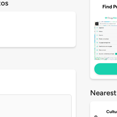
tos
Find P
Nearest
Cultu