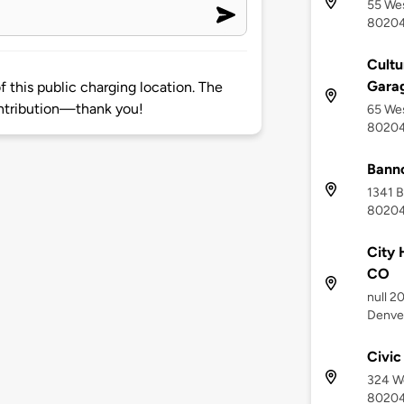
55 Wes
8020
Cultu
Gara
 this public charging location. The
ntribution—thank you!
65 Wes
8020
Banno
1341 B
8020
City 
CO
null 2
Denve
Civic
324 We
8020