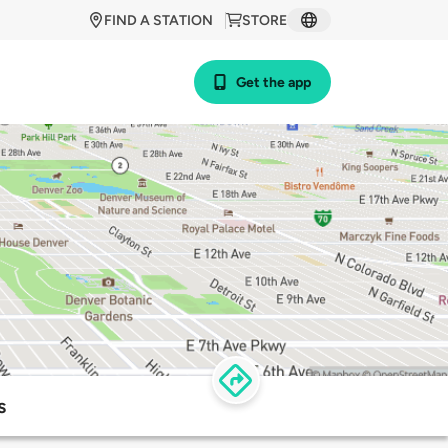
FIND A STATION
STORE
Get the app
s