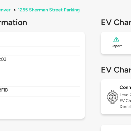
enver
>
1255 Sherman Street Parking
rmation
EV Char
Report
203
EV Char
Conn
RFID
Level
EV Ch
Derniè