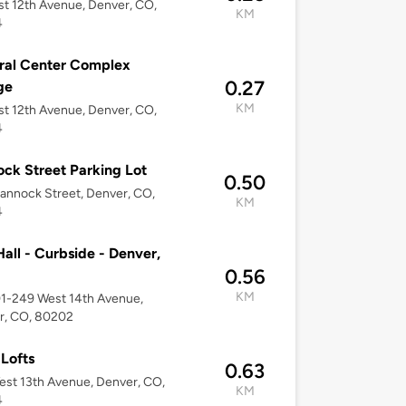
t 12th Avenue, Denver, CO,
KM
4
ral Center Complex
0.27
ge
KM
t 12th Avenue, Denver, CO,
4
ck Street Parking Lot
0.50
annock Street, Denver, CO,
KM
4
Hall - Curbside - Denver,
0.56
KM
01-249 West 14th Avenue,
r, CO, 80202
 Lofts
0.63
st 13th Avenue, Denver, CO,
KM
4