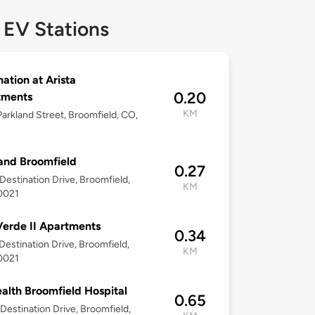
 EV Stations
nation at Arista
0.20
tments
KM
arkland Street, Broomfield, CO,
and Broomfield
0.27
Destination Drive, Broomfield,
KM
0021
Verde II Apartments
0.34
Destination Drive, Broomfield,
KM
0021
lth Broomfield Hospital
0.65
Destination Drive, Broomfield,