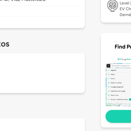
Level
EV Ch
Derniè
tos
Find P