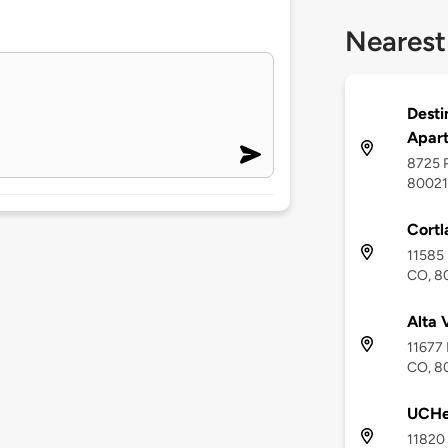
Nearest
Desti
Apar
8725 P
80021
Cortl
11585 
CO, 8
Alta 
11677 
CO, 8
UCHea
11820 