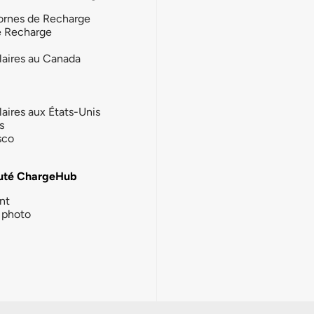
ornes de Recharge
e Recharge
laires au Canada
laires aux États-Unis
s
sco
té ChargeHub
nt
photo