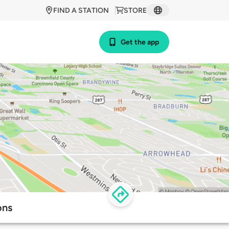
FIND A STATION
STORE
Get the app
ons