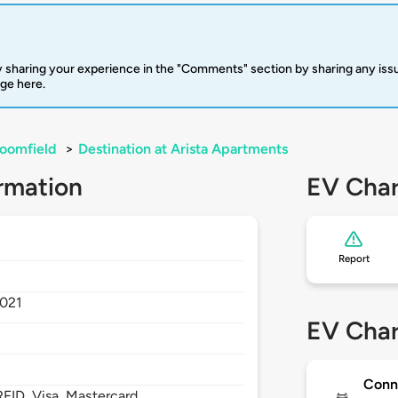
 sharing your experience in the "Comments" section by sharing any is
rge here.
oomfield
>
Destination at Arista Apartments
rmation
EV Char
Report
s
021
EV Char
Conn
FID, Visa, Mastercard