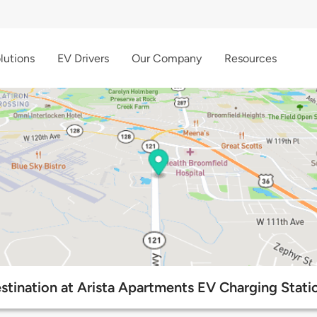
lutions
EV Drivers
Our Company
Resources
stination at Arista Apartments EV Charging Stati