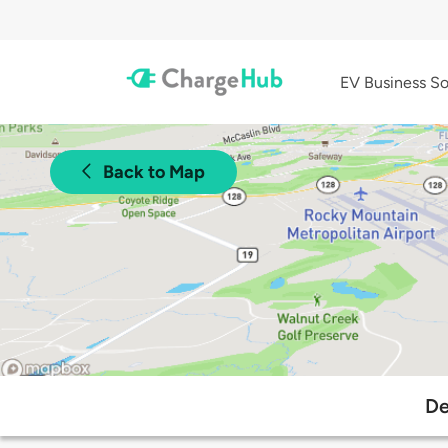
EV Business So
Back to Map
De