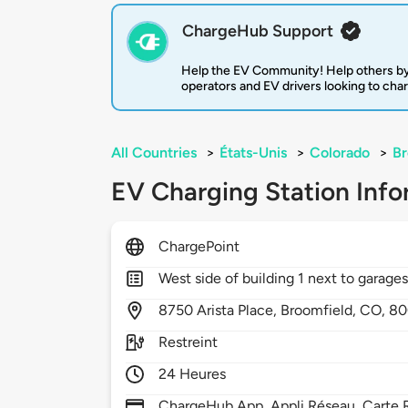
ChargeHub Support
Help the EV Community! Help others by
operators and EV drivers looking to cha
All Countries
>
États-Unis
>
Colorado
>
Br
EV Charging Station Info
ChargePoint
West side of building 1 next to garage
8750
Arista Place,
Broomfield,
CO,
80
Restreint
24 Heures
ChargeHub App, Appli Réseau, Carte R