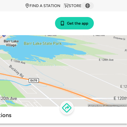
FIND A STATION
STORE
Get the app
ions