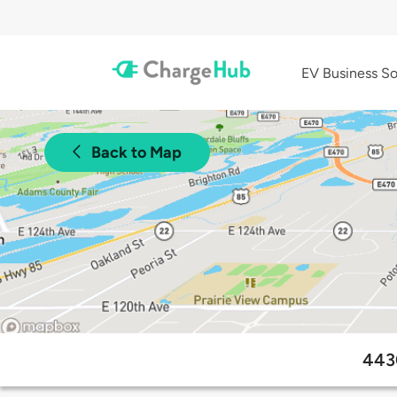
EV Business So
Back to Map
443