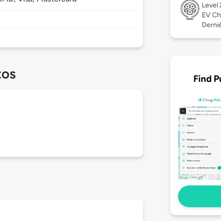
Level
EV Ch
Derniè
tos
Find P