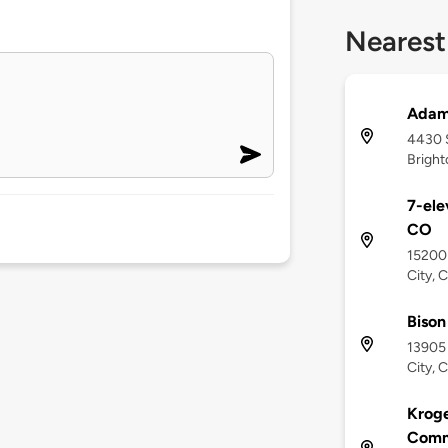
Nearest
Adam
4430 
Bright
7-ele
CO
15200
City, 
Bison
13905
City, 
Kroge
Comm