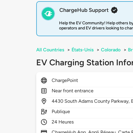
ChargeHub Support
Help the EV Community! Help others by
operators and EV drivers looking to cha
All Countries
>
États-Unis
>
Colorado
>
Br
EV Charging Station Info
ChargePoint
Near front entrance
4430
South Adams County Parkway,
Publique
24 Heures
ChargeHub App, Appli Réseau, Carte R