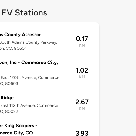
 EV Stations
s County Assessor
0.17
South Adams County Parkway,
KM
on, CO, 80601
ven, Inc - Commerce City,
1.02
KM
 East 120th Avenue, Commerce
CO, 80603
 Ridge
2.67
 East 112th Avenue, Commerce
KM
CO, 80022
r King Soopers -
3.93
erce City, CO