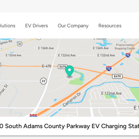
lutions
EV Drivers
Our Company
Resources
0 South Adams County Parkway EV Charging Stat