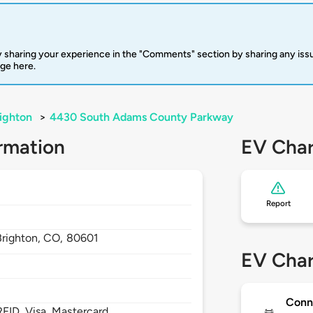
 sharing your experience in the "Comments" section by sharing any is
rge here.
ighton
>
4430 South Adams County Parkway
rmation
EV Char
Report
Brighton,
CO,
80601
EV Char
Conn
FID, Visa, Mastercard