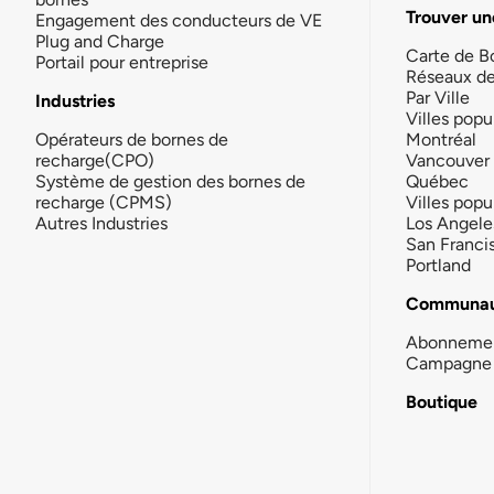
Trouver un
Engagement des conducteurs de VE
Plug and Charge
Carte de B
Portail pour entreprise
Réseaux d
Par Ville
Industries
Villes popu
Opérateurs de bornes de
Montréal
recharge(CPO)
Vancouver
Système de gestion des bornes de
Québec
recharge (CPMS)
Villes popu
Autres Industries
Los Angele
San Franci
Portland
Communau
Abonneme
Campagne 
Boutique