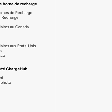
e borne de recharge
ornes de Recharge
e Recharge
laires au Canada
laires aux États-Unis
s
sco
té ChargeHub
nt
photo