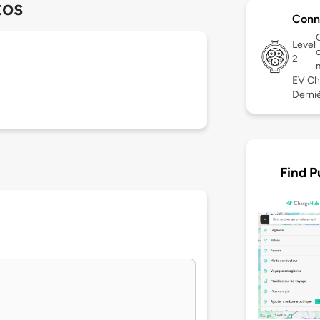
tos
Conn
Level
2
EV Ch
Derniè
Find P