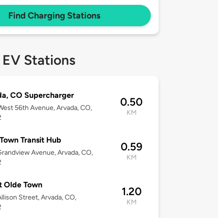
Find Charging Stations
 EV Stations
da, CO Supercharger
0.50
est 56th Avenue, Arvada, CO,
KM
2
Town Transit Hub
0.59
randview Avenue, Arvada, CO,
KM
2
t Olde Town
1.20
llison Street, Arvada, CO,
KM
2