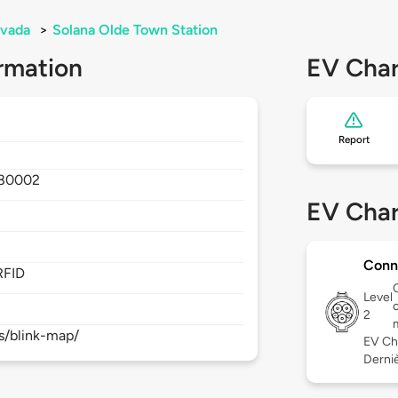
vada
>
Solana Olde Town Station
rmation
EV Char
Report
80002
EV Char
Conn
RFID
Level
2
s/blink-map/
EV Ch
Derniè