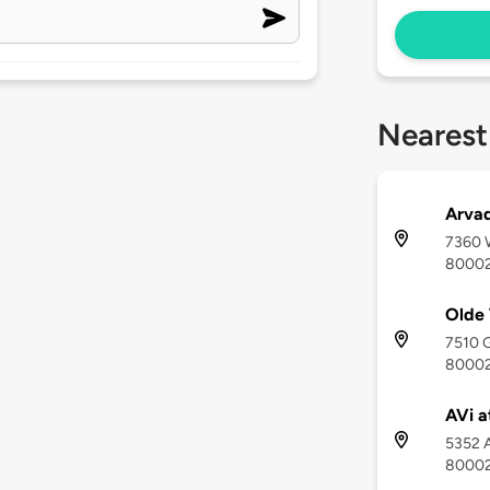
Nearest
Arva
7360 W
8000
Olde 
7510 G
8000
AVi a
5352 A
8000