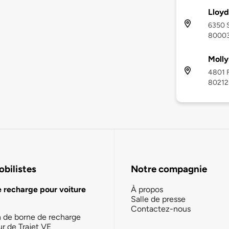
Lloyd
6350 S
8000
Molly
4801 F
80212
bilistes
Notre compagnie
e recharge pour voiture
À propos
Salle de presse
Contactez-nous
n de borne de recharge
ur de Trajet VE