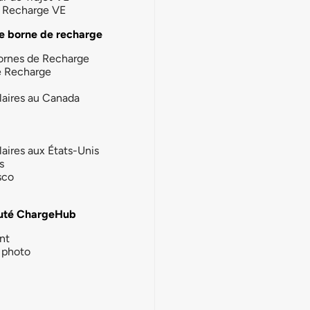
la Recharge VE
e borne de recharge
ornes de Recharge
e Recharge
laires au Canada
laires aux États-Unis
s
sco
té ChargeHub
nt
photo