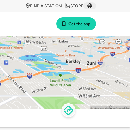
FIND A STATION
STORE
Get the app