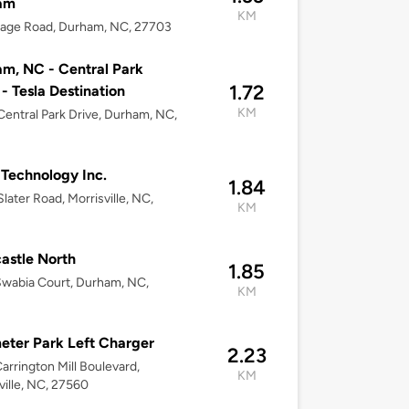
am
KM
Page Road, Durham, NC, 27703
m, NC - Central Park
1.72
 - Tesla Destination
KM
entral Park Drive, Durham, NC,
 Technology Inc.
1.84
later Road, Morrisville, NC,
KM
astle North
1.85
wabia Court, Durham, NC,
KM
eter Park Left Charger
2.23
arrington Mill Boulevard,
KM
ville, NC, 27560