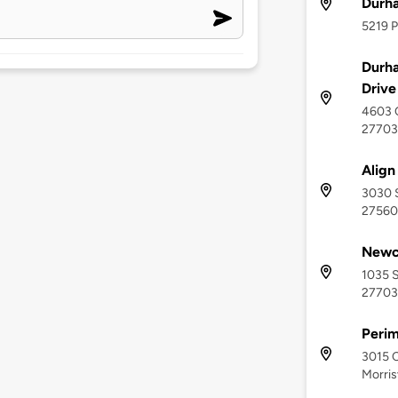
Durh
5219 
Durha
Drive
4603 C
27703
Align
3030 S
27560
Newc
1035 S
27703
Perim
3015 C
Morris