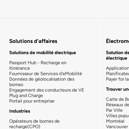
Solutions d'affaires
Électromo
Solutions de mobilité électrique
Solution d
électrique
Passport Hub - Recharge en
Itinérance
Applicatio
Fournisseur de Services d'eMobilité
Planificate
Données de géolocalisation des
Payer for 
bornes
Trouver un
Engagement des conducteurs de VE
Plug and Charge
Carte de B
Portail pour entreprise
Réseaux d
Par Ville
Industries
Villes popu
Opérateurs de bornes de
Montréal
recharge(CPO)
Vancouver