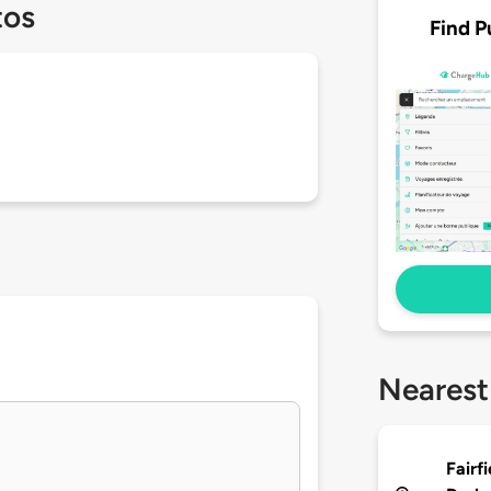
tos
Find P
Nearest
Fairf