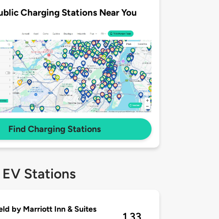
ublic Charging Stations Near You
Find Charging Stations
 EV Stations
ield by Marriott Inn & Suites
1.33