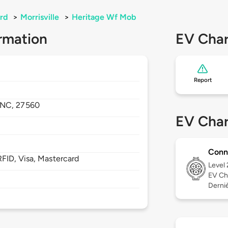
rd
>
Morrisville
>
Heritage Wf Mob
rmation
EV Char
Report
NC,
27560
EV Char
Conn
FID, Visa, Mastercard
Level
EV Ch
Derniè