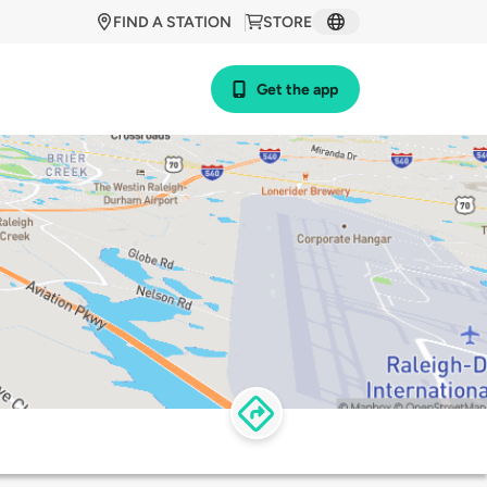
FIND A STATION
STORE
Get the app