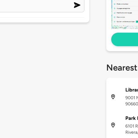
Nearest
Libra
9001 M
9066
Park 
6101 R
Rivera