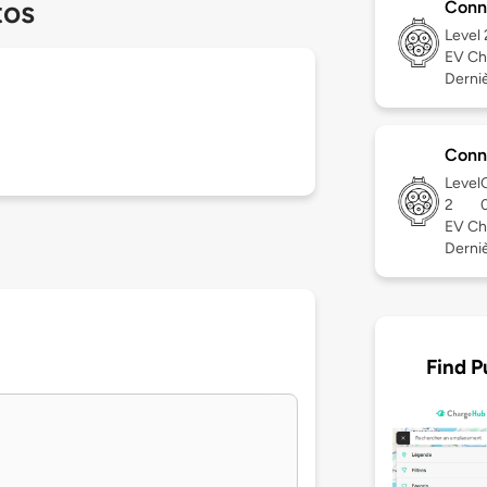
tos
Conn
Level
EV Ch
Dernièr
Conn
Level
2
EV Ch
Derniè
Find P