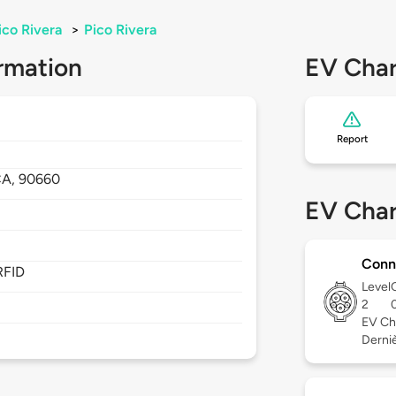
ico Rivera
>
Pico Rivera
rmation
EV Char
Report
CA,
90660
EV Char
Conn
RFID
Level
2
EV Ch
Dernièr