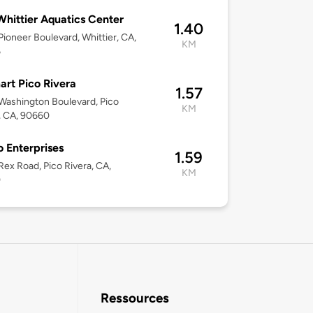
hittier Aquatics Center
1.40
ioneer Boulevard, Whittier, CA,
KM
6
rt Pico Rivera
1.57
ashington Boulevard, Pico
KM
, CA, 90660
 Enterprises
1.59
ex Road, Pico Rivera, CA,
KM
0
Ressources