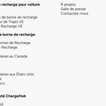
e recharge pour voiture
À propos
Salle de presse
Contactez-nous
n de borne de recharge
ur de Trajet VE
la Recharge VE
e borne de recharge
ornes de Recharge
e Recharge
laires au Canada
laires aux États-Unis
s
sco
té ChargeHub
nt