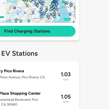
Find Charging Stations
 EV Stations
ry Pico Rivera
1.03
ines Avenue, Pico Rivera, CA,
KM
0
Plaza Shopping Center
1.05
osemead Boulevard, Pico
KM
, CA, 90660