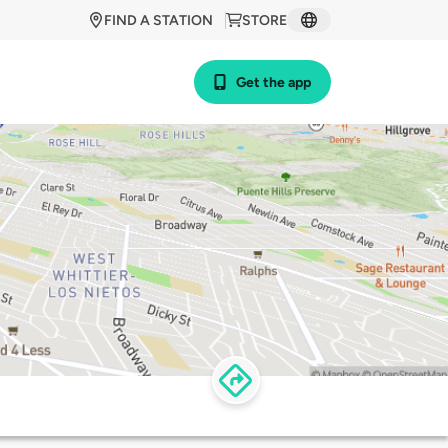
FIND A STATION
STORE
Get the app