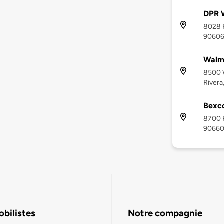
DPR W
8028 P
9060
Walma
8500 W
Rivera
Bexco
8700 R
9066
bilistes
Notre compagnie