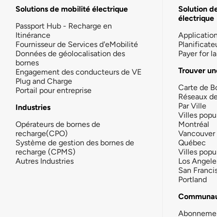
Solutions de mobilité électrique
Solution d
électrique
Passport Hub - Recharge en
Itinérance
Applicatio
Fournisseur de Services d'eMobilité
Planificate
Données de géolocalisation des
Payer for 
bornes
Trouver un
Engagement des conducteurs de VE
Plug and Charge
Carte de B
Portail pour entreprise
Réseaux d
Par Ville
Industries
Villes popu
Opérateurs de bornes de
Montréal
recharge(CPO)
Vancouver
Système de gestion des bornes de
Québec
recharge (CPMS)
Villes popu
Autres Industries
Los Angele
San Franci
Portland
Communau
Abonneme