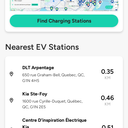
Find Charging Stations
Nearest EV Stations
DLT Arpentage
0.35
650 rue Graham-Bell, Quebec, QC,
KM
G1N 4H5
Kia Ste-Foy
0.46
1600 rue Cyrille-Duquet, Québec,
KM
QC, G1N 2E5
Centre D'inspiration Électrique
0.51
Kia