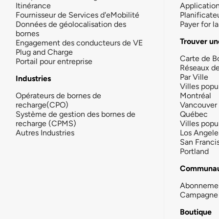
Itinérance
Applicatio
Fournisseur de Services d'eMobilité
Planificate
Données de géolocalisation des
Payer for 
bornes
Trouver un
Engagement des conducteurs de VE
Plug and Charge
Carte de B
Portail pour entreprise
Réseaux d
Par Ville
Industries
Villes popu
Opérateurs de bornes de
Montréal
recharge(CPO)
Vancouver
Système de gestion des bornes de
Québec
recharge (CPMS)
Villes popu
Autres Industries
Los Angele
San Franci
Portland
Communau
Abonneme
Campagne 
Boutique