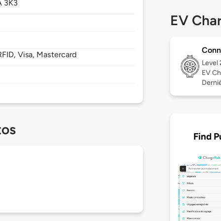
 3K3
EV Char
Conn
FID, Visa, Mastercard
Level
EV Ch
Derniè
tos
Find P