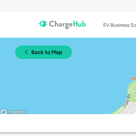
EV Business So
Back to Map