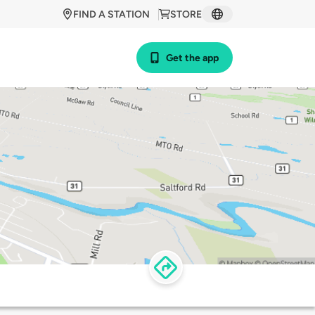
FIND A STATION
STORE
Get the app