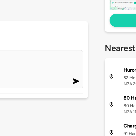
Nearest
Huron
52 Mon
N7A 
80 Ha
80 Ham
N7A 1
Char
91 Ham