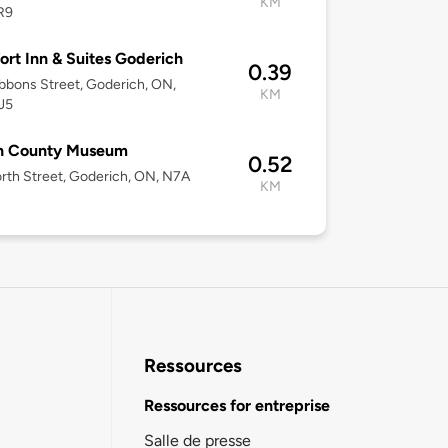
KM
R9
rt Inn & Suites Goderich
0.39
bbons Street, Goderich, ON,
KM
J5
n County Museum
0.52
rth Street, Goderich, ON, N7A
KM
Ressources
Ressources for entreprise
Salle de presse