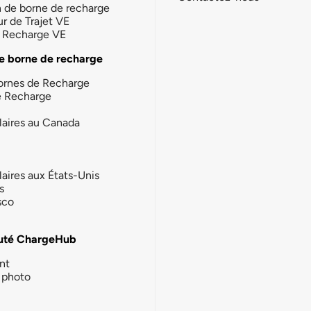
n de borne de recharge
ur de Trajet VE
la Recharge VE
e borne de recharge
ornes de Recharge
e Recharge
laires au Canada
laires aux États-Unis
s
sco
té ChargeHub
nt
photo