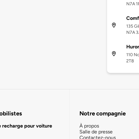
N7A 1
Comfo
135 Gi
N7A 3
Huro
110 No
2T8
bilistes
Notre compagnie
e recharge pour voiture
À propos
Salle de presse
Contactez-nous