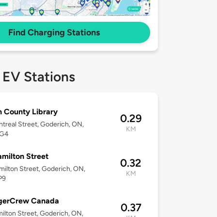
Find Charging Stations
 EV Stations
 County Library
0.29
treal Street, Goderich, ON,
KM
2G4
milton Street
0.32
ilton Street, Goderich, ON,
KM
P9
gerCrew Canada
0.37
ilton Street, Goderich, ON,