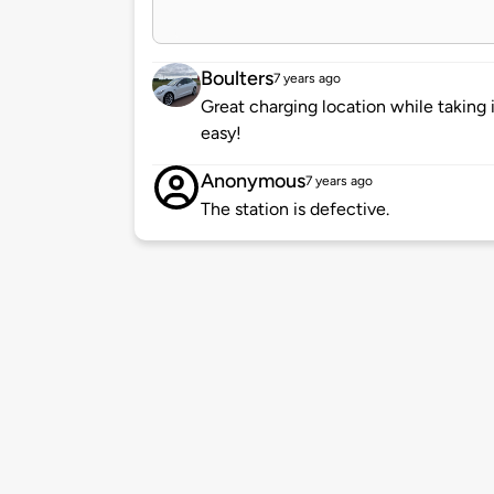
Boulters
7 years ago
Great charging location while taking 
easy!
Anonymous
7 years ago
The station is defective.