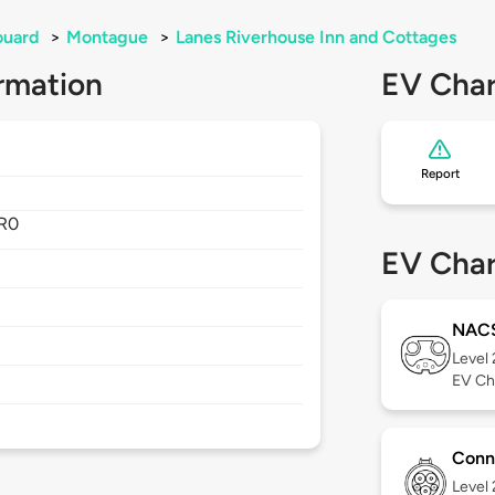
ouard
>
Montague
>
Lanes Riverhouse Inn and Cottages
rmation
EV Char
Report
R0
EV Char
NAC
Level
EV Ch
Conn
Level