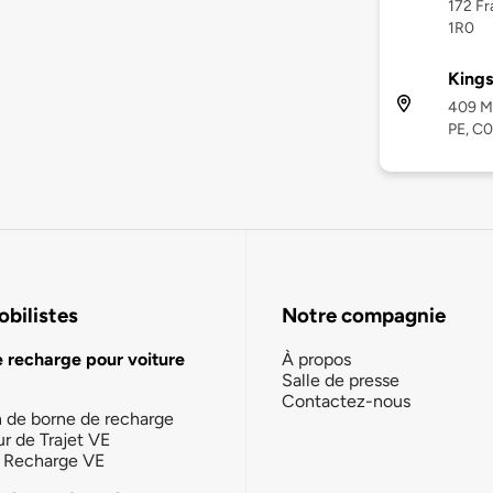
172 Fr
1R0
Kings
409 M
PE, C
bilistes
Notre compagnie
e recharge pour voiture
À propos
Salle de presse
Contactez-nous
n de borne de recharge
ur de Trajet VE
la Recharge VE