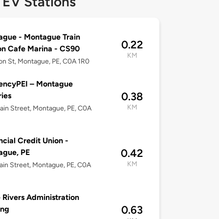
 EV Stations
gue - Montague Train
0.22
on Cafe Marina - CS90
KM
ion St, Montague, PE, C0A 1R0
iencyPEI – Montague
0.38
ries
KM
in Street, Montague, PE, C0A
ncial Credit Union -
0.42
ague, PE
KM
in Street, Montague, PE, C0A
 Rivers Administration
0.63
ing