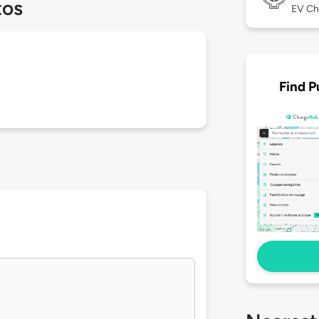
tos
EV Ch
Find P