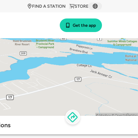
FIND A STATION
STORE
Get the app
ions