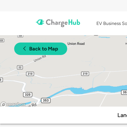
EV Business So
Back to Map
Lan