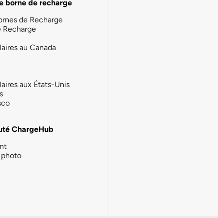
e borne de recharge
ornes de Recharge
e Recharge
laires au Canada
laires aux États-Unis
s
sco
té ChargeHub
nt
photo