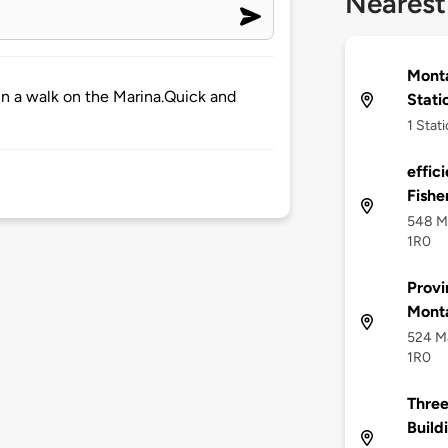
Nearest
Monta
in a walk on the Marina.Quick and
Stati
1 Stat
effic
Fishe
548 Ma
1R0
Provi
Mont
524 Ma
1R0
Three
Build