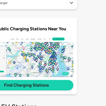
arger
ublic Charging Stations Near You
Find Charging Stations