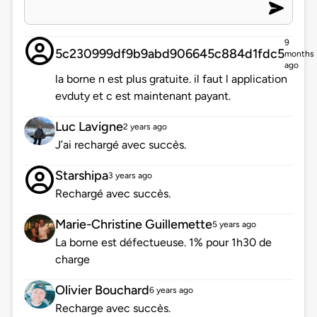
9
5c230999df9b9abd906645c884d1fdc5
months
ago
la borne n est plus gratuite. il faut l application
evduty et c est maintenant payant.
Luc Lavigne
2 years ago
J’ai rechargé avec succès.
Starshipa
3 years ago
Rechargé avec succès.
Marie-Christine Guillemette
5 years ago
La borne est défectueuse. 1% pour 1h30 de
charge
Olivier Bouchard
6 years ago
Recharge avec succès.