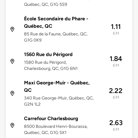
Québec, QC, G1G 5S9
École Secondaire du Phare -
1.11
Québec, QC
KM
85 Rue de la Faune, Québec, QC,
G1G 0K9
1560 Rue du Périgord
1.84
1580 Rue du Périgord,
KM
Charlesbourg, QC, G1G 6N1
Maxi George-Muir - Québec,
2.22
QC
KM
340 Rue George-Muir, Québec, QC,
G2N 1L2
Carrefour Charlesbourg
2.63
8500 Boulevard Henri-Bourassa,
KM
Québec, QC, G1G 5X1