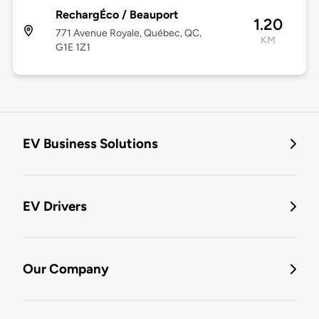
RechargÉco / Beauport
1.20
771 Avenue Royale, Québec, QC,
KM
G1E 1Z1
EV Business Solutions
EV Drivers
Our Company