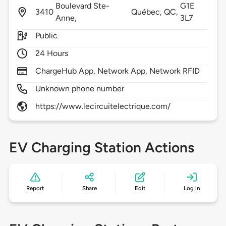
Boulevard Ste-
G1E
3410
Québec,
QC,
Anne,
3L7
Public
24 Hours
ChargeHub App, Network App, Network RFID
Unknown phone number
https://www.lecircuitelectrique.com/
EV Charging Station Actions
Report
Share
Edit
Log in