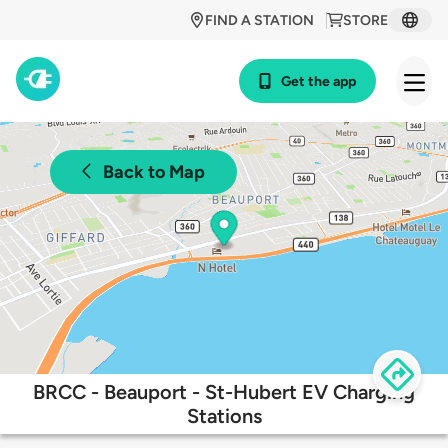
FIND A STATION
STORE
Get the app
Back to Map
BRCC - Beauport - St-Hubert EV Charging
Stations